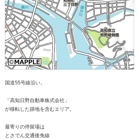
国道55号線沿い。
「高知日野自動車株式会社」
が移転した跡地を含むエリア。
最寄りの停留場は
とさでん交通後免線