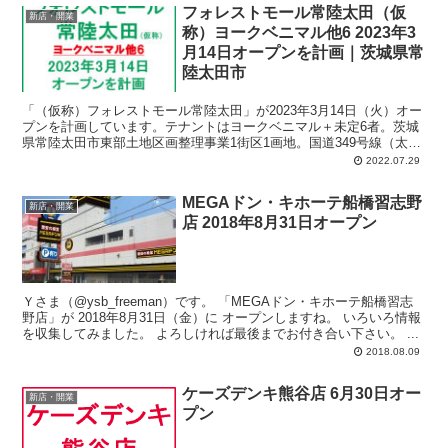
フォレストモール常陸太田（仮
新店・開業
称）ヨークベニマル他6 2023年3
月14日オープンを計画｜茨城県常
陸太田市
「（仮称）フォレストモール常陸太田」が2023年3月14日（火）オー
プンを計画しています。テナントはヨークベニマル＋未定6者。茨城
県常陸太田市東部土地区画整理事業1街区1画地。国道349号線（太田
南バイパス）と「カスミ常陸太田店」の間あたり。計画では、店舗面
2022.07.29
積：5,541平方メートル、駐車場：306台、駐輪場：117台
MEGAドン・キホーテ船橋習志野
新店・開業
店 2018年8月31日オープン
Ｙさま（@ysb_freeman）です。 「MEGAドン・キホーテ船橋習志
野店」が 2018年8月31日（金）に オープンしますね。 いろいろ情報
を収集してみました。 よろしければ最後までお付き合い下さい。 ...
2018.08.09
ケーズデンキ熊谷店 6月30日オー
新店・開業
プン