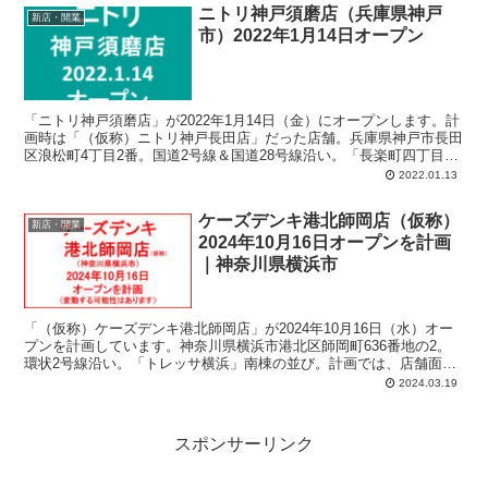
ニトリ神戸須磨店（兵庫県神戸
新店・開業
市）2022年1月14日オープン
「ニトリ神戸須磨店」が2022年1月14日（金）にオープンします。計
画時は「（仮称）ニトリ神戸長田店」だった店舗。兵庫県神戸市長田
区浪松町4丁目2番。国道2号線＆国道28号線沿い。「長楽町四丁目」
交差点至近。「BOOKOFF SUPER BAZAAR 2号神戸長田店」だった
2022.01.13
場所の跡地。
ケーズデンキ港北師岡店（仮称）
新店・開業
2024年10月16日オープンを計画
｜神奈川県横浜市
「（仮称）ケーズデンキ港北師岡店」が2024年10月16日（水）オー
プンを計画しています。神奈川県横浜市港北区師岡町636番地の2。
環状2号線沿い。「トレッサ横浜」南棟の並び。計画では、店舗面
積：4,065平方メートル、駐車場：236台、駐輪場：68台、営業時
2024.03.19
間：午前9時-午後9時。
スポンサーリンク