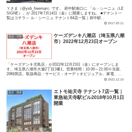
Ｙさま（@ysb_freeman）です。 府中駅南口に 「ル・シーニュ（LE
SIGNE）」が 2017年7月14日（金）に開業しますね。 ■テナント一
覧はコチラ～ ル・シーニュ テナント84店一覧｜府中駅...
2017.05.11
ケーズデンキ八潮店（埼玉県八潮
新店・開業
市）2022年12月23日オープン
「ケーズデンキ児島店」が2022年12月23日（金）にオープンしま
す。埼玉県八潮市大瀬2丁目3番1。営業時間：10:00～21:00※当面、
20時閉店。取扱商品・サービス：オーディオビジュアル、家電、パ
ソコン、タブレット、ドローン、Mac、iPad、Apple Watch、スマー
2022.12.10
トフォン、携帯電話、iPhone、ほか
エトモ祐天寺 テナント7店一覧｜
新店・開業
東急祐天寺駅ビル2018年10月1日
開業