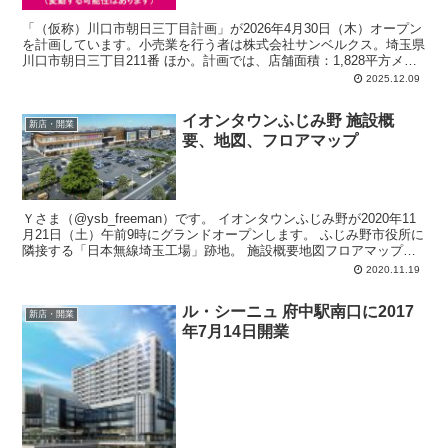
「（仮称）川口市朝日三丁目計画」が2026年4月30日（木）オープン
を計画しています。小売業を行う者は株式会社サンベルクス。埼玉県
川口市朝日三丁目211番 ほか。計画では、店舗面積：1,828平方メー
トル、駐車場：76台、駐輪場：53台、営業時間：午前9時00分-午後
2025.12.09
10時00分。
イオンタウンふじみ野 施設概
新店・開業
要、地図、フロアマップ
Ｙさま（@ysb_freeman）です。 イオンタウンふじみ野が2020年11
月21日（土）午前9時にグランドオープンします。 ふじみ野市役所に
隣接する「日本無線埼玉工場」跡地。 施設概要地図フロアマップな
どをア...
2020.11.19
ル・シーニュ 府中駅南口に2017
新店・開業
年7月14日開業