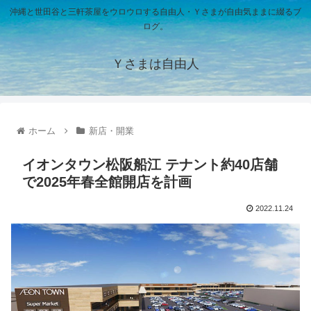
沖縄と世田谷と三軒茶屋をウロウロする自由人・Ｙさまが自由気ままに綴るブ
ログ。
Ｙさまは自由人
ホーム
新店・開業
イオンタウン松阪船江 テナント約40店舗
で2025年春全館開店を計画
2022.11.24