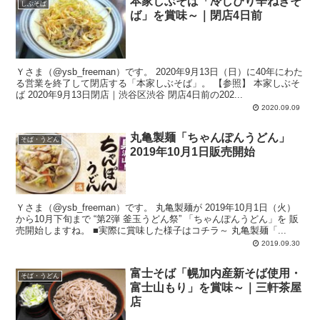
本家しぶそば「冷しぴり辛ねぎそ
しぶそば
ば」を賞味～｜閉店4日前
Ｙさま（@ysb_freeman）です。 2020年9月13日（日）に40年にわた
る営業を終了して閉店する「本家しぶそば」。 【参照】 本家しぶそ
ば 2020年9月13日閉店｜渋谷区渋谷 閉店4日前の202...
2020.09.09
丸亀製麺「ちゃんぽんうどん」
そば・うどん
2019年10月1日販売開始
Ｙさま（@ysb_freeman）です。 丸亀製麺が 2019年10月1日（火）
から10月下旬まで “第2弾 釜玉うどん祭” 「ちゃんぽんうどん」を 販
売開始しますね。 ■実際に賞味した様子はコチラ～ 丸亀製麺「...
2019.09.30
富士そば「幌加内産新そば使用・
そば・うどん
富士山もり」を賞味～｜三軒茶屋
店