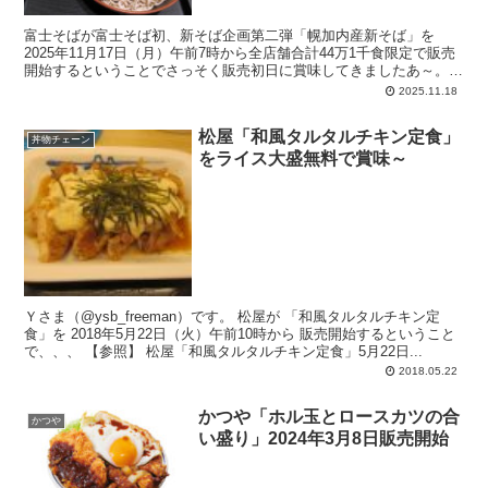
富士そばが富士そば初、新そば企画第二弾「幌加内産新そば」を
2025年11月17日（月）午前7時から全店舗合計44万1千食限定で販売
開始するということでさっそく販売初日に賞味してきましたあ～。と
いう様子を写真メインでアップ～
2025.11.18
松屋「和風タルタルチキン定食」
丼物チェーン
をライス大盛無料で賞味～
Ｙさま（@ysb_freeman）です。 松屋が 「和風タルタルチキン定
食」を 2018年5月22日（火）午前10時から 販売開始するということ
で、、、 【参照】 松屋「和風タルタルチキン定食」5月22日...
2018.05.22
かつや「ホル玉とロースカツの合
かつや
い盛り」2024年3月8日販売開始