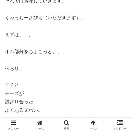
それでは賞味していきます。
くわっちーさびら（いただきます）。
まずは、、、
オム部分をちょこっと、、、
ぺろり。
玉子と
チーズが
混ざり合った
よくある味わい。
ほうれん草は
メニュー
ホーム
検索
トップ
サイドバー