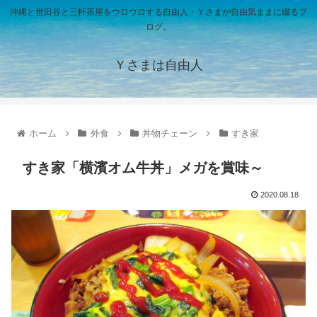
沖縄と世田谷と三軒茶屋をウロウロする自由人・Ｙさまが自由気ままに綴るブ
ログ。
Ｙさまは自由人
ホーム
外食
丼物チェーン
すき家
すき家「横濱オム牛丼」メガを賞味～
2020.08.18