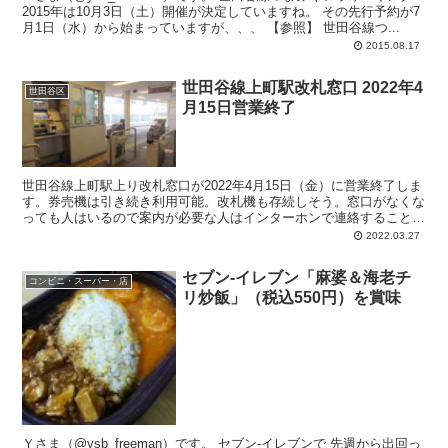
2015年は10月3日（土）開催が決定していますね。 その先行予約が7
月1日（水）から始まっていますが、、、 【参照】 世田谷線つ...
2015.08.17
世田谷線上町駅改札窓口 2022年4
世田谷区
月15日営業終了
世田谷線上町駅上り改札窓口が2022年4月15日（金）に営業終了しま
す。券売機は引き続き利用可能。改札機も存続しそう。窓口がなくな
っても人はいるので案内が必要な人はインターホンで連絡することに
なります。窓口がなくなってもほとんどの人には影響ないと思われま
2022.03.27
すが「世田谷線散策きっぷ」を利用していた人は不便になりそう。
セブン-イレブン「麻婆＆海老チ
コンビニ・スーパー・店
リ炒飯」（税込550円）を賞味
Ｙさま（@ysb_freeman）です。 セブン-イレブンで 先週から出回っ