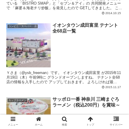
ている 「BISTRO SMAP」と「セブン＆アイ」の 共同開発メニュー
で 「麻婆＆海老チリ炒飯」を発見したので GETしてきました。 こ...
2014.10.15
イオンタウン成田富里 テナント
コンビニ・スーパー・店
全68店一覧
Ｙさま（@ysb_freeman）です。 イオンタウン成田富里 が2015年11
月19日（木）午前9時に グランドオープンしますね。 テナント全68
店の情報を入手したので アップしておきます。 よろしければ最...
2015.11.17
サッポロ一番 神奈川 三崎まぐろ
カップラーメン
ラーメン（税込200円）を賞味～
メニュー
ホーム
検索
トップ
サイドバー