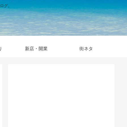
ログ。
り
新店・開業
街ネタ