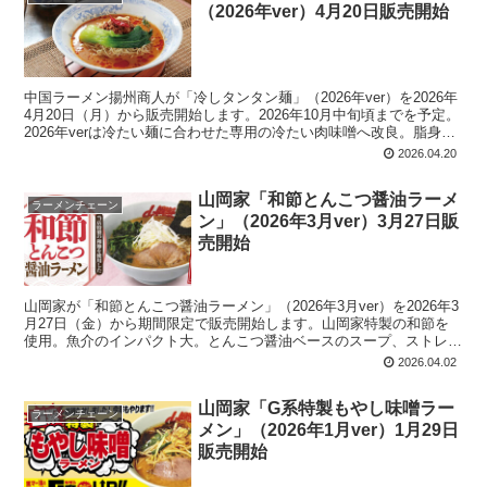
（2026年ver）4月20日販売開始
中国ラーメン揚州商人が「冷しタンタン麺」（2026年ver）を2026年
4月20日（月）から販売開始します。2026年10月中旬頃までを予定。
2026年verは冷たい麺に合わせた専用の冷たい肉味噌へ改良。脂身の
少ない部位を選別し余分な水分と雑味を取り除くことで冷製でも油が
2026.04.20
固まらずスープ本来の旨味をダイレクトに味わえます
山岡家「和節とんこつ醤油ラーメ
ラーメンチェーン
ン」（2026年3月ver）3月27日販
売開始
山岡家が「和節とんこつ醤油ラーメン」（2026年3月ver）を2026年3
月27日（金）から期間限定で販売開始します。山岡家特製の和節を
使用。魚介のインパクト大。とんこつ醤油ベースのスープ、ストレー
トな太麺、デカいチャーシュー、ほうれん草、浮いているねぎ、白ね
2026.04.02
ぎ、デカい海苔とその上に和節。
山岡家「G系特製もやし味噌ラー
ラーメンチェーン
メン」（2026年1月ver）1月29日
販売開始