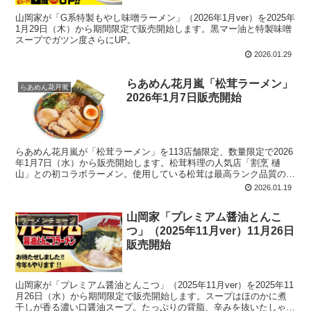
山岡家が「G系特製もやし味噌ラーメン」（2026年1月ver）を2025年
1月29日（木）から期間限定で販売開始します。黒マー油と特製味噌
スープでガツン度さらにUP。
2026.01.29
らあめん花月嵐「松茸ラーメン」
らあめん花月嵐
2026年1月7日販売開始
らあめん花月嵐が「松茸ラーメン」を113店舗限定、数量限定で2026
年1月7日（水）から販売開始します。松茸料理の人気店「割烹 樋
山」との初コラボラーメン。使用している松茸は最高ランク品質のブ
ータン・ゲネガ産「金の松茸」。ベースとなる甘旨醤油スープに松茸
2026.01.19
を煮込み、熊木シェフ特製醤油タレを重ねています。
山岡家「プレミアム醤油とんこ
ラーメンチェーン
つ」（2025年11月ver）11月26日
販売開始
山岡家が「プレミアム醤油とんこつ」（2025年11月ver）を2025年11
月26日（水）から期間限定で販売開始します。スープはほのかに煮
干しが香る濃い口醤油スープ。たっぷりの背脂、辛みを抜いたしゃき