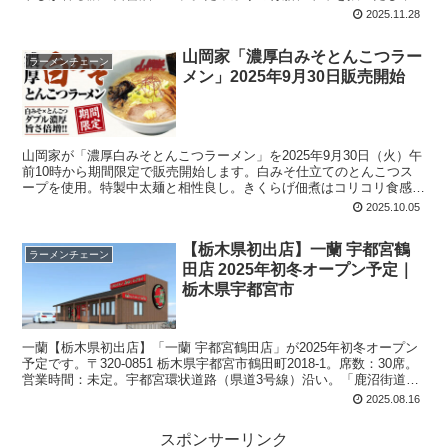
しゃき玉ねぎ、三陸産わかめ、などを使用しています。写真では、メ
2025.11.28
ンマ、チャーシュー1枚、デカい海苔1枚、なども見えます。
山岡家「濃厚白みそとんこつラー
ラーメンチェーン
メン」2025年9月30日販売開始
山岡家が「濃厚白みそとんこつラーメン」を2025年9月30日（火）午
前10時から期間限定で販売開始します。白みそ仕立てのとんこつス
ープを使用。特製中太麺と相性良し。きくらげ佃煮はコリコリ食感。
おろし生姜がアクセントになっています。お得な半ライスセットと餃
2025.10.05
子セットの設定アリ。
【栃木県初出店】一蘭 宇都宮鶴
ラーメンチェーン
田店 2025年初冬オープン予定｜
栃木県宇都宮市
一蘭【栃木県初出店】「一蘭 宇都宮鶴田店」が2025年初冬オープン
予定です。〒320-0851 栃木県宇都宮市鶴田町2018-1。席数：30席。
営業時間：未定。宇都宮環状道路（県道3号線）沿い。「鹿沼街道入
口」交差点から北へ300メートルくらい。足利銀行あしぎんATMステ
2025.08.16
ーションがあった場所。
スポンサーリンク