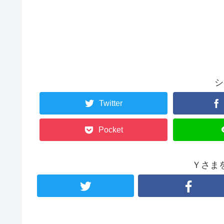
シ
Twitter
Pocket
Ｙさま