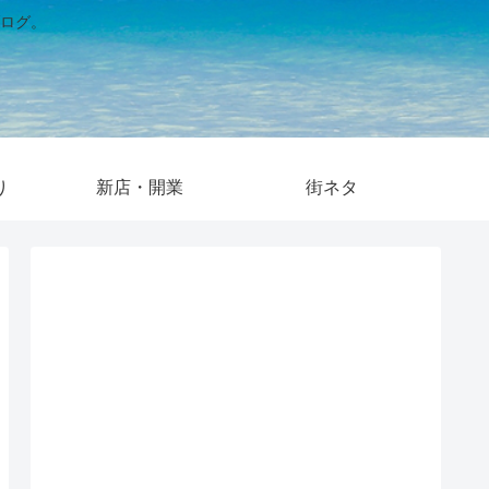
ログ。
り
新店・開業
街ネタ