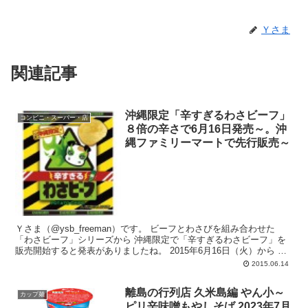
Ｙさま
関連記事
沖縄限定「辛すぎるわさビーフ」
コンビニ・スーパー・店
８倍の辛さで6月16日発売～。沖
縄ファミリーマートで先行販売～
Ｙさま（@ysb_freeman）です。 ビーフとわさびを組み合わせた
「わさビーフ」シリーズから 沖縄限定で「辛すぎるわさビーフ」を
販売開始すると発表がありましたね。 2015年6月16日（火）から 沖
縄ファ...
2015.06.14
離島の行列店 久米島編 やん小～
カップ麺
ピリ辛味噌もやしそば 2023年7月