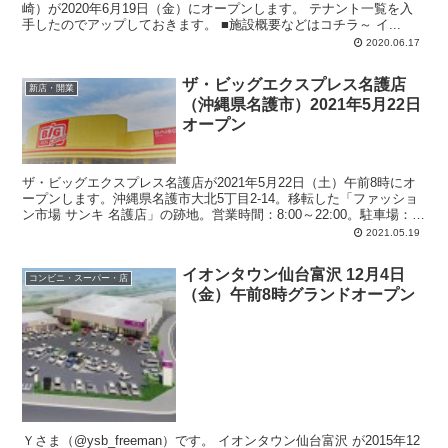
崎）が2020年6月19日（金）にオープンします。 テナント一覧を入
手したのでアップしておきます。 ■施設概要などはコチラ～ イ...
2020.06.17
ザ・ビッグエクスプレス名護店
新店・開業
（沖縄県名護市）2021年5月22日
オープン
ザ・ビッグエクスプレス名護店が2021年5月22日（土）午前8時にオ
ープンします。沖縄県名護市大北5丁目2-14。移転した「ファッショ
ン市場 サンキ 名護店」の跡地。営業時間：8:00～22:00。駐車場：
150台。テナントは、ダイソー、イオン銀行ATM、コインランドリー
2021.05.19
どるふぃん。
イオンタウン仙台富沢 12月4日
コンビニ・スーパー・店
（金）午前8時グランドオープン
Ｙさま（@ysb_freeman）です。 イオンタウン仙台富沢 が2015年12