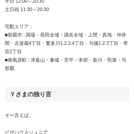
平日 12:00～20:30
土日祝 11:30～20:30
宅配エリア：
■那覇市 : 国場・長田全域・識名全域・上間・真地・仲井
間・古波蔵4丁目・繁多川1.2.3.4丁目・与儀1.2.3丁目・寄
宮2丁目
■南風原町 : 津嘉山・兼城・宮平・本部・新川・照屋・与
那覇
Ｙさまの独り言
そー言えば。
ピザハウスジュニア