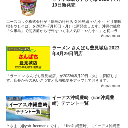
10日新発売
エースコック株式会社が「離島の行列店 久米島編 やん小～ ピリ辛味
噌もやしそば」を2023年7月10日（月）に新発売します。沖縄の離島
「久米島」で開店前から行列をつくる人気店「やん小～」と初コラ
ボ。味噌仕立てのピリッと辛いあっさり沖縄風島そばを再現。レア度
2023.06.18
の高いご当地の味わいを全国で販売します。
ラーメン さんぱち豊見城店 2023
ラーメンさんぱち
年8月29日閉店
「ラーメン さんぱち豊見城店」が2023年8月29日（火）に閉店しま
す。店長からのあいさつ文と店舗概要をアップしておきます。
2023.08.30
イーアス沖縄豊崎（iias沖縄豊
新店・開業
崎）テナント一覧
Ｙさま（@ysb_freeman）です。 「iias沖縄豊崎」（イーアス沖縄豊