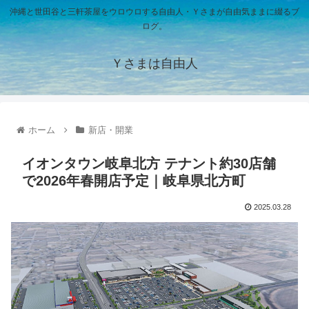
沖縄と世田谷と三軒茶屋をウロウロする自由人・Ｙさまが自由気ままに綴るブ
ログ。
Ｙさまは自由人
ホーム
新店・開業
イオンタウン岐阜北方 テナント約30店舗
で2026年春開店予定｜岐阜県北方町
2025.03.28