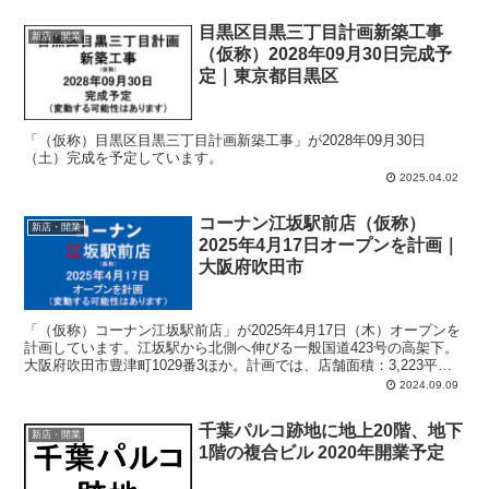
目黒区目黒三丁目計画新築工事
新店・開業
（仮称）2028年09月30日完成予
定｜東京都目黒区
「（仮称）目黒区目黒三丁目計画新築工事」が2028年09月30日
（土）完成を予定しています。
2025.04.02
コーナン江坂駅前店（仮称）
新店・開業
2025年4月17日オープンを計画｜
大阪府吹田市
「（仮称）コーナン江坂駅前店」が2025年4月17日（木）オープンを
計画しています。江坂駅から北側へ伸びる一般国道423号の高架下。
大阪府吹田市豊津町1029番3ほか。計画では、店舗面積：3,223平方
メートル、駐車場：33台、駐輪場：108台、営業時間：午前6時30分-
2024.09.09
午後8時45分。
千葉パルコ跡地に地上20階、地下
新店・開業
1階の複合ビル 2020年開業予定