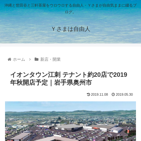
沖縄と世田谷と三軒茶屋をウロウロする自由人・Ｙさまが自由気ままに綴るブ
ログ。
Ｙさまは自由人
ホーム
新店・開業
イオンタウン江刺 テナント約20店で2019
年秋開店予定｜岩手県奥州市
2019.11.08
2019.05.30