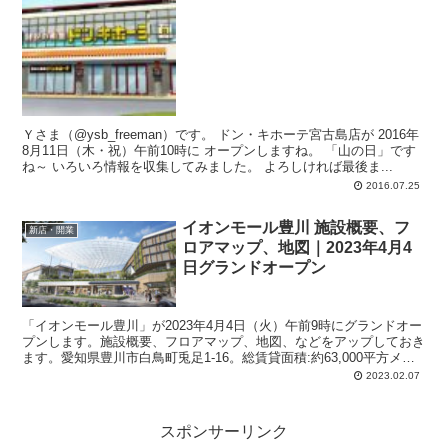
Ｙさま（@ysb_freeman）です。 ドン・キホーテ宮古島店が 2016年
8月11日（木・祝）午前10時に オープンしますね。 「山の日」です
ね～ いろいろ情報を収集してみました。 よろしければ最後ま...
2016.07.25
イオンモール豊川 施設概要、フ
新店・開業
ロアマップ、地図｜2023年4月4
日グランドオープン
「イオンモール豊川」が2023年4月4日（火）午前9時にグランドオー
プンします。施設概要、フロアマップ、地図、などをアップしておき
ます。愛知県豊川市白鳥町兎足1-16。総賃貸面積:約63,000平方メー
トル。鉄骨造、地上3階建。駐車場:約3,000台。駐輪場:約1,200台。
2023.02.07
スポンサーリンク