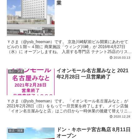
業
Ｙさま（@ysb_freeman）です。 京急川崎駅前ビル開業にあわせて
ビルの１階～４階に 商業施設「ウィング川崎」が 2016年4月27日
（水）に オープンしますね。 入居する専門店 テナント25店のリス
ト...
2016.03.13
イオンモール名古屋みなと 2021
新店・開業
年2月28日 一旦営業終了
Ｙさま（@ysb_freeman）です。 「イオンモール名古屋みなと」が
2021年2月28日（日）をもって一旦営業を終了します。 メイン店舗
「イオン名古屋みなと店」はこの日から一時休業の後建て替えリニュ
ーアルオープンの...
2020.12.28
ドン・キホーテ宮古島店 8月11日
新店・開業
オープン