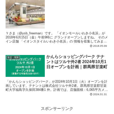
Ｙさま（@ysb_freeman）です。 「イオンモールいわき小名浜」が
2018年6月15日（金）午前9時に グランドオープンしますね。 そのメ
イン店舗 「イオンスタイルいわき小名浜」の 情報を収集してみまし
た...
2018.05.09
かんらショッピングパーク テナ
新店・開業
ントはツルヤ外2者 2024年10月1
日オープンを計画｜群馬県甘楽町
「かんらショッピングパーク」が2024年10月1日（火）オープンを計
画しています。テナントは株式会社ツルヤ外2者。群馬県甘楽郡甘楽
町大字福島字久保田384番1 外。計画では、店舗面積：6,065平方メー
トル、駐車場：352台、駐輪場：45台、営業時間：午前8時00分-午後
2024.01.31
8時00分。
スポンサーリンク