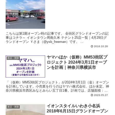
こちらは第1期オープン時の記事です。 全街区グランドオープンの記
事はコチラ～ イオンタウン周南久米 テナント25店一覧｜4月29日グ
ランドオープン Ｙさま（@ysb_freeman）です。 ...
2016.10.28
ヤマハほか（仮称）MM53街区プ
新店・開業
ロジェクト 2024年3月1日オープ
ンを計画｜神奈川県横浜市
「（仮称）MM53街区プロジェクト」が2024年3月1日（金）オープン
を計画しています。小売業を行うのはヤマハ株式会社、ほか未定。神
奈川県横浜市西区みなとみらい五丁目1番。計画では、店舗面積：
1,500平方メートル、駐車場：48台、駐輪場：75台、営業時間：午前
2023.05.27
7時-午後11時。
イオンスタイルいわき小名浜
新店・開業
2018年6月15日グランドオープン