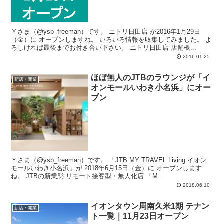
Ｙさま（@ysb_freeman）です。 ニトリ日田店 が2016年1月29日
（金）に オープンしますね。 いろいろ情報を収集してみました。 よ
ろしければ最後までお付き合い下さい。 ニトリ日田店 店舗概...
2016.01.25
ほぼ無人のJTBのラウンジが「イ
新店・開業
オンモールいわき小名浜」にオー
プン
Ｙさま（@ysb_freeman）です。 「JTB MY TRAVEL Living イオン
モールいわき小名浜」が 2018年6月15日（金）に オープンします
ね。 JTBの新業態 リモート接客型・無人化店 「M...
2018.06.10
イオンタウン周南久米1期 テナン
新店・開業
ト一覧｜11月23日オープン