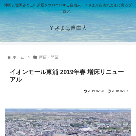
沖縄と世田谷と三軒茶屋をウロウロする自由人・Ｙさまが自由気ままに綴るブ
ログ。
Ｙさまは自由人
ホーム
新店・開業
イオンモール東浦 2019年春 増床リニュー
アル
2019.02.28
2018.02.07