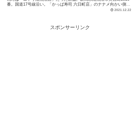
番。国道17号線沿い。「かっぱ寿司 六日町店」のナナメ向かい側あ
たり。営業時間：平日 10:00-19:00、土日祝 10:00-20:00。無料駐車
2021.12.22
場：57台。
スポンサーリンク