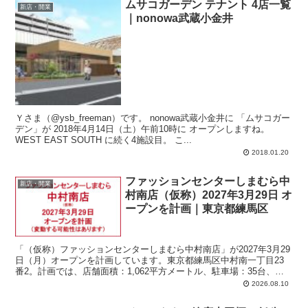
ムサコガーデン テナント 4店一覧
新店・開業
｜nonowa武蔵小金井
Ｙさま（@ysb_freeman）です。 nonowa武蔵小金井に 「ムサコガー
デン」が 2018年4月14日（土）午前10時に オープンしますね。
WEST EAST SOUTH に続く4施設目。 こ...
2018.01.20
ファッションセンターしまむら中
新店・開業
村南店（仮称）2027年3月29日 オ
ープンを計画｜東京都練馬区
「（仮称）ファッションセンターしまむら中村南店」が2027年3月29
日（月）オープンを計画しています。東京都練馬区中村南一丁目23
番2。計画では、店舗面積：1,062平方メートル、駐車場：35台、駐
輪場：56台、営業時間：午前10時-午後8時。
2026.08.10