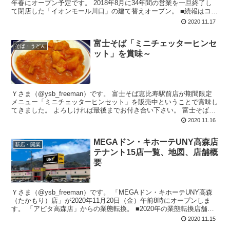
年春にオープン予定です。 2018年8月に34年間の営業を一旦終了し
て閉店した「イオンモール川口」の建て替えオープン。 ■続報はコチ
ラ～...
2020.11.17
富士そば「ミニチェッターヒンセ
そば・うどん
ット」を賞味～
Ｙさま（@ysb_freeman）です。 富士そば恵比寿駅前店が期間限定
メニュー「ミニチェッターヒンセット」を販売中ということで賞味し
てきました。 よろしければ最後までお付き合い下さい。 富士そば恵
比寿駅前店に来...
2020.11.16
MEGAドン・キホーテUNY高森店
新店・開業
テナント15店一覧、地図、店舗概
要
Ｙさま（@ysb_freeman）です。 「MEGAドン・キホーテUNY高森
（たかもり）店」が2020年11月20日（金）午前8時にオープンしま
す。 「アピタ高森店」からの業態転換。 ■2020年の業態転換店舗
一...
2020.11.15