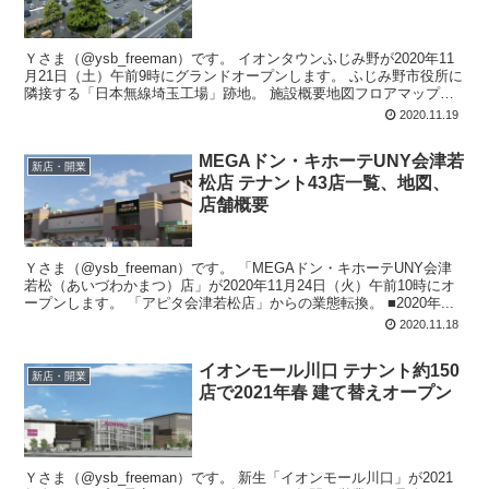
Ｙさま（@ysb_freeman）です。 イオンタウンふじみ野が2020年11
月21日（土）午前9時にグランドオープンします。 ふじみ野市役所に
隣接する「日本無線埼玉工場」跡地。 施設概要地図フロアマップな
どをア...
2020.11.19
MEGAドン・キホーテUNY会津若
新店・開業
松店 テナント43店一覧、地図、
店舗概要
Ｙさま（@ysb_freeman）です。 「MEGAドン・キホーテUNY会津
若松（あいづわかまつ）店」が2020年11月24日（火）午前10時にオ
ープンします。 「アピタ会津若松店」からの業態転換。 ■2020年...
2020.11.18
イオンモール川口 テナント約150
新店・開業
店で2021年春 建て替えオープン
Ｙさま（@ysb_freeman）です。 新生「イオンモール川口」が2021