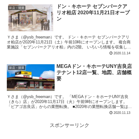
ドン・キホーテ セブンパークア
新店・開業
リオ柏店 2020年11月21日オープ
ン
Ｙさま（@ysb_freeman）です。 ドン・キホーテ セブンパークアリ
オ柏店が2020年11月21日（土）午前10時にオープンします。 複合商
業施設「セブンパークアリオ柏」内の2階。 いろいろ情報を収集して
み...
2020.11.14
MEGAドン・キホーテUNY吉良店
新店・開業
テナント12店一覧、地図、店舗概
要
Ｙさま（@ysb_freeman）です。 「MEGAドン・キホーテUNY吉良
（きら）店」が2020年11月17日（火）午前9時にオープンします。
「ピアゴ吉良店」からの業態転換。 ■2020年の業態転換店舗一覧は...
2020.11.13
スポンサーリンク