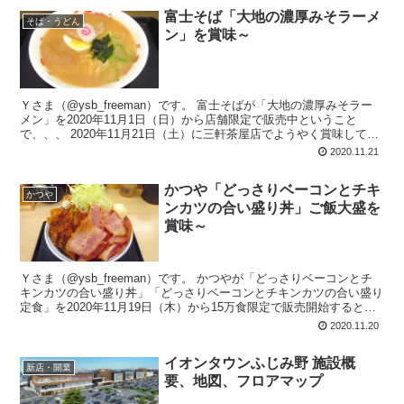
富士そば「大地の濃厚みそラーメ
そば・うどん
ン」を賞味～
Ｙさま（@ysb_freeman）です。 富士そばが「大地の濃厚みそラー
メン」を2020年11月1日（日）から店舗限定で販売中ということ
で、、、 2020年11月21日（土）に三軒茶屋店でようやく賞味してき
ました。 ...
2020.11.21
かつや「どっさりベーコンとチキ
かつや
ンカツの合い盛り丼」ご飯大盛を
賞味～
Ｙさま（@ysb_freeman）です。 かつやが「どっさりベーコンとチ
キンカツの合い盛り丼」「どっさりベーコンとチキンカツの合い盛り
定食」を2020年11月19日（木）から15万食限定で販売開始するとい
うことで、、、 ...
2020.11.20
イオンタウンふじみ野 施設概
新店・開業
要、地図、フロアマップ