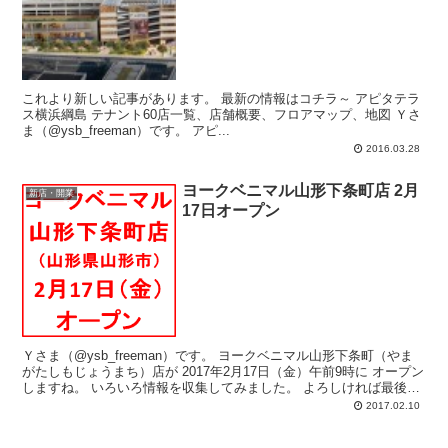
これより新しい記事があります。 最新の情報はコチラ～ アピタテラ
ス横浜綱島 テナント60店一覧、店舗概要、フロアマップ、地図 Ｙさ
ま（@ysb_freeman）です。 アピ...
2016.03.28
ヨークベニマル山形下条町店 2月
新店・開業
17日オープン
Ｙさま（@ysb_freeman）です。 ヨークベニマル山形下条町（やま
がたしもじょうまち）店が 2017年2月17日（金）午前9時に オープン
しますね。 いろいろ情報を収集してみました。 よろしければ最後ま
で...
2017.02.10