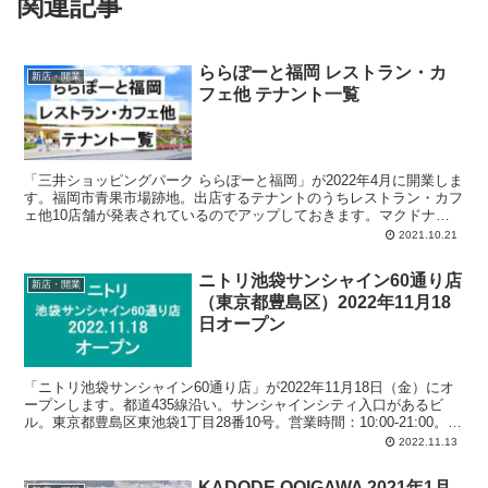
関連記事
ららぽーと福岡 レストラン・カ
新店・開業
フェ他 テナント一覧
「三井ショッピングパーク ららぽーと福岡」が2022年4月に開業しま
す。福岡市青果市場跡地。出店するテナントのうちレストラン・カフ
ェ他10店舗が発表されているのでアップしておきます。マクドナル
ド、とんかつ、ハンバーグ、ピッツェリア、イタリアン、餃子、火
2021.10.21
鍋、中華料理、焼肉、回転寿司、カフェ、など。
ニトリ池袋サンシャイン60通り店
新店・開業
（東京都豊島区）2022年11月18
日オープン
「ニトリ池袋サンシャイン60通り店」が2022年11月18日（金）にオ
ープンします。都道435線沿い。サンシャインシティ入口があるビ
ル。東京都豊島区東池袋1丁目28番10号。営業時間：10:00-21:00。専
用駐車場ナシ、特約駐車場ナシ。大型店舗。Tax Free 免税。
2022.11.13
KADODE OOIGAWA 2021年1月