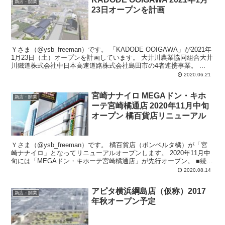
新店・開業
23日オープンを計画
Ｙさま（@ysb_freeman）です。 「KADODE OOIGAWA」が2021年
1月23日（土）オープンを計画しています。 大井川農業協同組合大井
川鐵道株式会社中日本高速道路株式会社島田市の4者連携事業。 ...
2020.06.21
宮崎ナナイロ MEGAドン・キホ
新店・開業
ーテ宮崎橘通店 2020年11月中旬
オープン 橘百貨店リニューアル
Ｙさま（@ysb_freeman）です。 橘百貨店（ボンベルタ橘）が「宮
崎ナナイロ」となってリニューアルオープンします。 2020年11月中
旬には「MEGAドン・キホーテ宮崎橘通店」が先行オープン。 ■続報
はコチ...
2020.08.14
アピタ横浜綱島店（仮称）2017
新店・開業
年秋オープン予定