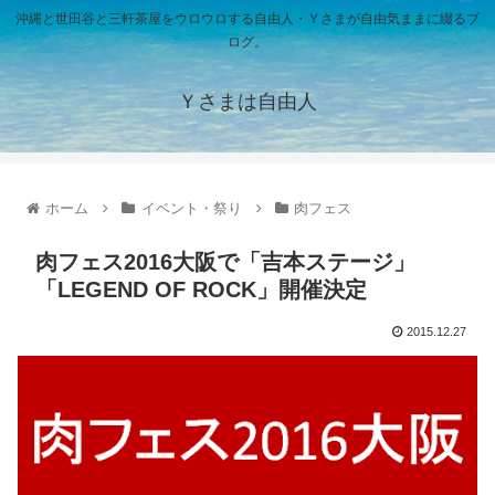
沖縄と世田谷と三軒茶屋をウロウロする自由人・Ｙさまが自由気ままに綴るブ
ログ。
Ｙさまは自由人
ホーム
イベント・祭り
肉フェス
肉フェス2016大阪で「吉本ステージ」
「LEGEND OF ROCK」開催決定
2015.12.27