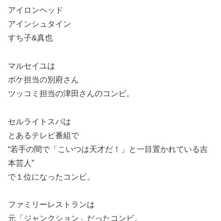
アイロンヘッド
アインシュタイン
すち子&真也
マルセイユは
ボケ担当の別府さん
ツッコミ担当の津田さんのコンビ。
セルライトスパは
とあるテレビ番組で
“若手の間で「こいつは天才だ！」と一目置かれている吉
本芸人”
で１位になったコンビ。
ファミリーレストランは
元「ジャンクション」だったコンビ。