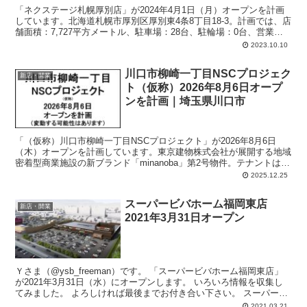
「ネクステージ札幌厚別店」が2024年4月1日（月）オープンを計画
しています。北海道札幌市厚別区厚別東4条8丁目18-3。計画では、店
舗面積：7,727平方メートル、駐車場：28台、駐輪場：0台、営業時
間：午前9時00分-午後8時00分。
2023.10.10
川口市柳崎一丁目NSCプロジェク
新店・開業
ト（仮称）2026年8月6日オープ
ンを計画｜埼玉県川口市
「（仮称）川口市柳崎一丁目NSCプロジェクト」が2026年8月6日
（木）オープンを計画しています。東京建物株式会社が展開する地域
密着型商業施設の新ブランド「minanoba」第2号物件。テナントは、
スーパーマーケット、飲食店舗、物販店舗、サービス店舗、クリニッ
2025.12.25
クモールなど。
スーパービバホーム福岡東店
新店・開業
2021年3月31日オープン
Ｙさま（@ysb_freeman）です。 「スーパービバホーム福岡東店」
が2021年3月31日（水）にオープンします。 いろいろ情報を収集し
てみました。 よろしければ最後までお付き合い下さい。 スーパービ
バ...
2021.03.21