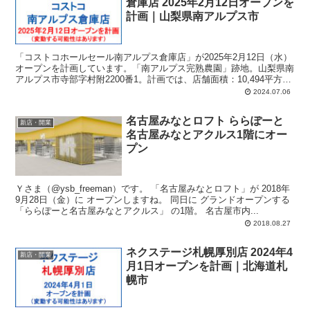
倉庫店 2025年2月12日オープンを
計画｜山梨県南アルプス市
「コストコホールセール南アルプス倉庫店」が2025年2月12日（水）
オープンを計画しています。「南アルプス完熟農園」跡地。山梨県南
アルプス市寺部字村附2200番1。計画では、店舗面積：10,494平方メ
ートル、駐車場：813台、駐輪場：145台、営業時間：午前7時-午後9
2024.07.06
時。
名古屋みなとロフト ららぽーと
新店・開業
名古屋みなとアクルス1階にオー
プン
Ｙさま（@ysb_freeman）です。 「名古屋みなとロフト」が 2018年
9月28日（金）に オープンしますね。 同日に グランドオープンする
「ららぽーと名古屋みなとアクルス」 の1階。 名古屋市内...
2018.08.27
ネクステージ札幌厚別店 2024年4
新店・開業
月1日オープンを計画｜北海道札
幌市