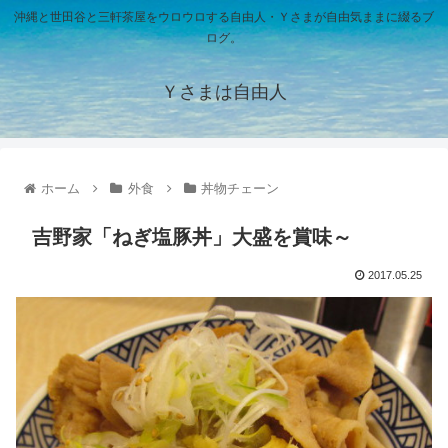
沖縄と世田谷と三軒茶屋をウロウロする自由人・Ｙさまが自由気ままに綴るブ
ログ。
Ｙさまは自由人
ホーム
外食
丼物チェーン
吉野家「ねぎ塩豚丼」大盛を賞味～
2017.05.25