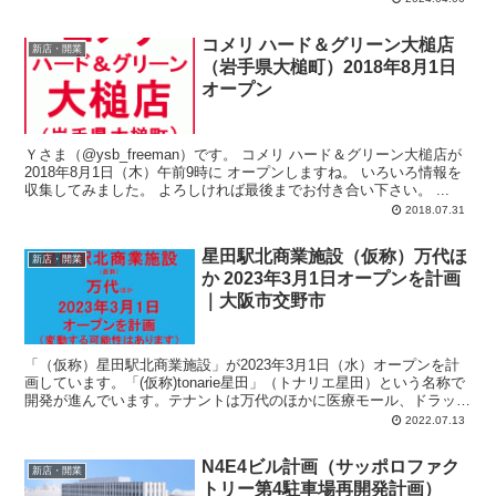
コメリ ハード＆グリーン大槌店
新店・開業
（岩手県大槌町）2018年8月1日
オープン
Ｙさま（@ysb_freeman）です。 コメリ ハード＆グリーン大槌店が
2018年8月1日（木）午前9時に オープンしますね。 いろいろ情報を
収集してみました。 よろしければ最後までお付き合い下さい。 ...
2018.07.31
星田駅北商業施設（仮称）万代ほ
新店・開業
か 2023年3月1日オープンを計画
｜大阪市交野市
「（仮称）星田駅北商業施設」が2023年3月1日（水）オープンを計
画しています。「(仮称)tonarie星田」（トナリエ星田）という名称で
開発が進んでいます。テナントは万代のほかに医療モール、ドラッグ
ストア、100円均一ショップなど。計画では、店舗面積：3,733平方
2022.07.13
メートル、駐車場：123台、駐輪場：107台。
N4E4ビル計画（サッポロファク
新店・開業
トリー第4駐車場再開発計画）