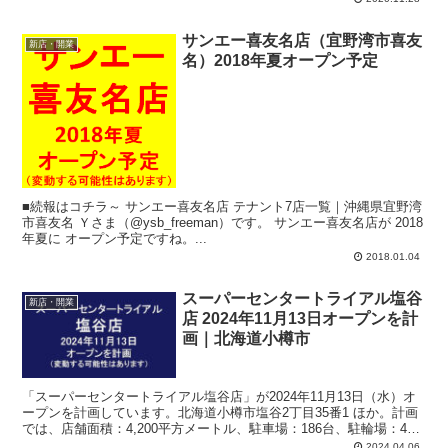
サンエー喜友名店（宜野湾市喜友
新店・開業
名）2018年夏オープン予定
■続報はコチラ～ サンエー喜友名店 テナント7店一覧｜沖縄県宜野湾
市喜友名 Ｙさま（@ysb_freeman）です。 サンエー喜友名店が 2018
年夏に オープン予定ですね。...
2018.01.04
スーパーセンタートライアル塩谷
新店・開業
店 2024年11月13日オープンを計
画｜北海道小樽市
「スーパーセンタートライアル塩谷店」が2024年11月13日（水）オ
ープンを計画しています。北海道小樽市塩谷2丁目35番1 ほか。計画
では、店舗面積：4,200平方メートル、駐車場：186台、駐輪場：40
台、24時間営業。
2024.04.06