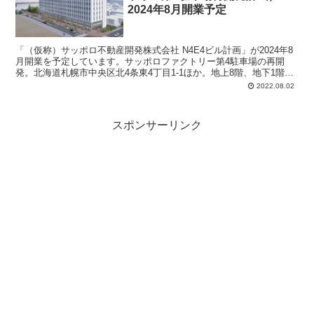
2024年8月開業予定
「（仮称）サッポロ不動産開発株式会社 N4E4ビル計画」が2024年8
月開業を予定しています。サッポロファクトリー第4駐車場の再開
発。北海道札幌市中央区北4条東4丁目1-1ほか。地上8階、地下1階建
て。敷地面積：4,506.81平方メートル。延床面積：14,335.82平方メ
2022.08.02
ートル。
スポンサーリンク