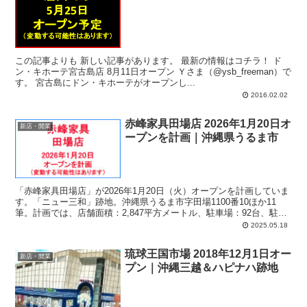
この記事よりも 新しい記事があります。 最新の情報はコチラ！ ド
ン・キホーテ宮古島店 8月11日オープン Ｙさま（@ysb_freeman）で
す。 宮古島にドン・キホーテがオープンし...
2016.02.02
赤峰家具田場店 2026年1月20日オ
新店・開業
ープンを計画｜沖縄県うるま市
「赤峰家具田場店」が2026年1月20日（火）オープンを計画していま
す。「ニュー三和」跡地。沖縄県うるま市字田場1100番10ほか11
筆。計画では、店舗面積：2,847平方メートル、駐車場：92台、駐輪
場：5台、営業時間：午前10時-午後7時。
2025.05.18
琉球王国市場 2018年12月1日オー
新店・開業
プン｜沖縄三越＆ハピナハ跡地