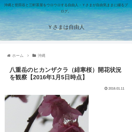
沖縄と世田谷と三軒茶屋をウロウロする自由人・Ｙさまが自由気ままに綴るブ
ログ。
Ｙさまは自由人
ホーム
沖縄
八重岳のヒカンザクラ（緋寒桜）開花状況
を観察【2016年1月5日時点】
2016.01.11