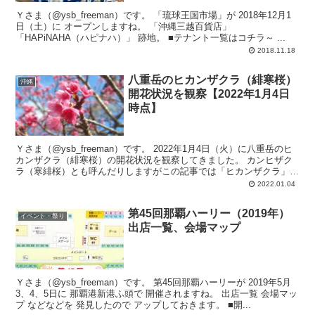
Ｙさま（@ysb_freeman）です。 「琉球王国市場」が 2018年12月1
日（土）に オープンしますね。 「沖縄三越百貨店」
「HAPiNAHA（ハピナハ）」 跡地。 ■テナント一覧はコチラ～ ...
2018.11.18
八重岳のヒカンザクラ（緋寒桜）
沖縄
開花状況を観察【2022年1月4日
時点】
Ｙさま（@ysb_freeman）です。 2022年1月4日（火）に八重岳のヒ
カンザクラ（緋寒桜）の開花状況を観察してきました。 カンヒザク
ラ（寒緋桜）とも呼んだりしますがこの記事では「ヒカンザクラ」で
統一します。 ...
2022.01.04
第45回那覇ハーリー（2019年）
イベント・祭り
出店一覧、会場マップ
Ｙさま（@ysb_freeman）です。 第45回那覇ハーリーが 2019年5月
3、4、5日に 那覇港新港ふ頭で 開催されますね。 出店一覧 会場マッ
プ などなどを 発見したので アップしておきます。 ■開...