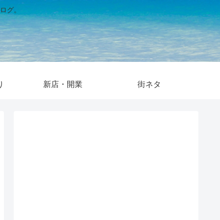
ログ。
り
新店・開業
街ネタ