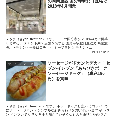
の商業施設 国分寺駅北口直結で
2018年4月開業
Ｙさま（@ysb_freeman）です。 ミーツ国分寺が 2018年4月に開業
しますね。 テナント約50店舗を擁する 国分寺駅北口直結の 商業施
設。 ■テナント一覧はコチラ～ ミーツ国分寺 テナント...
2017.12.01
ソーセージがドカンとデカイ！セ
コンビニ・スーパー・店
ブン-イレブン「あらびきポーク
ソーセージドッグ」（税込190
円）を賞味
Ｙさま（@ysb_freeman）です。 ホットドッグと言えば コッペパン
にソーセージという シンプルな組み合わせを思い浮かべますが セブ
ン-イレブンで いろいろ手を加えていそうなものを発見したので さっ