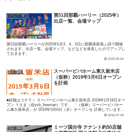
第51回那覇ハーリー（2025年）
イベント・祭り
出店一覧、会場マップ
第51回那覇ハーリーが2025年5月3、4、5日に那覇港新港ふ頭で開催
されます。出店一覧、会場マップ、などなどを発見したのでアップし
ておきます。
2025.05.02
スーパービバホーム東久留米店
新店・開業
（仮称）2019年3月6日オープン
を計画
■続報はコチラ～ スーパービバホーム東久留米店 2019年2月16日オー
プン Ｙさま（@ysb_freeman）です。 「（仮称）スーパービバホー
ム東久留米店」が 2019年3月6日（水）オープンを 計画しています
ね...
2018.07.28
ミーツ国分寺 テナント約50店舗
新店・開業