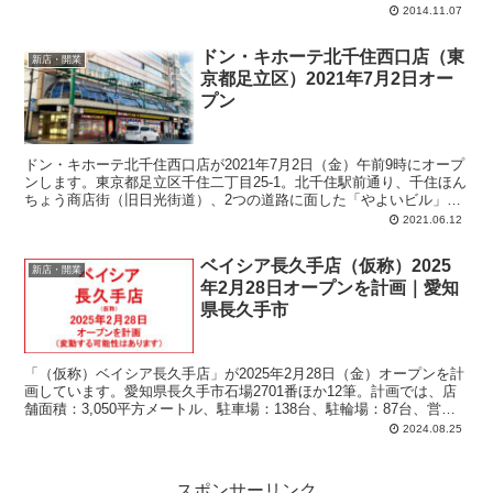
そく賞味してみま...
2014.11.07
ドン・キホーテ北千住西口店（東
新店・開業
京都足立区）2021年7月2日オー
プン
ドン・キホーテ北千住西口店が2021年7月2日（金）午前9時にオープ
ンします。東京都足立区千住二丁目25-1。北千住駅前通り、千住ほん
ちょう商店街（旧日光街道）、2つの道路に面した「やよいビル」1F
～3F後継テナントとして出店。売場面積：832.5平方メートル。営業
2021.06.12
時間：午前9時～翌午前5時。
ベイシア長久手店（仮称）2025
新店・開業
年2月28日オープンを計画｜愛知
県長久手市
「（仮称）ベイシア長久手店」が2025年2月28日（金）オープンを計
画しています。愛知県長久手市石場2701番ほか12筆。計画では、店
舗面積：3,050平方メートル、駐車場：138台、駐輪場：87台、営業
時間：午前8時-午後9時。
2024.08.25
スポンサーリンク