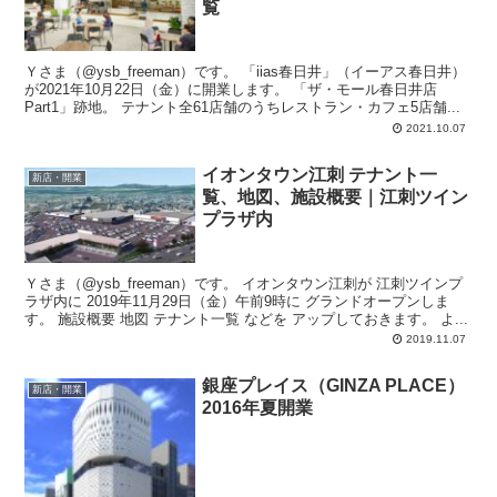
覧
Ｙさま（@ysb_freeman）です。 「iias春日井」（イーアス春日井）
が2021年10月22日（金）に開業します。 「ザ・モール春日井店
Part1」跡地。 テナント全61店舗のうちレストラン・カフェ5店舗...
2021.10.07
イオンタウン江刺 テナント一
新店・開業
覧、地図、施設概要｜江刺ツイン
プラザ内
Ｙさま（@ysb_freeman）です。 イオンタウン江刺が 江刺ツインプ
ラザ内に 2019年11月29日（金）午前9時に グランドオープンしま
す。 施設概要 地図 テナント一覧 などを アップしておきます。 よ...
2019.11.07
銀座プレイス（GINZA PLACE）
新店・開業
2016年夏開業