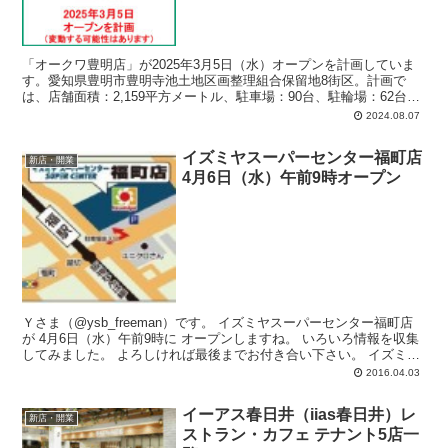
「オークワ豊明店」が2025年3月5日（水）オープンを計画していま
す。愛知県豊明市豊明寺池土地区画整理組合保留地8街区。計画で
は、店舗面積：2,159平方メートル、駐車場：90台、駐輪場：62台、
営業時間：午前9時-午後9時50分。
2024.08.07
イズミヤスーパーセンター福町店
新店・開業
4月6日（水）午前9時オープン
Ｙさま（@ysb_freeman）です。 イズミヤスーパーセンター福町店
が 4月6日（水）午前9時に オープンしますね。 いろいろ情報を収集
してみました。 よろしければ最後までお付き合い下さい。 イズミ
ヤ...
2016.04.03
イーアス春日井（iias春日井）レ
新店・開業
ストラン・カフェ テナント5店一