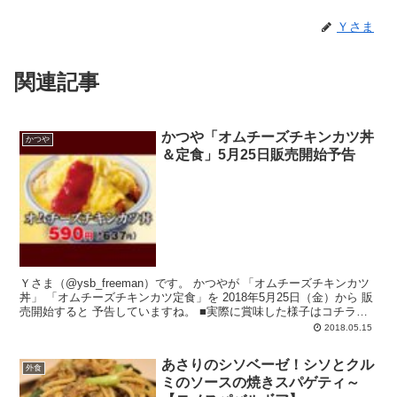
Ｙさま
関連記事
かつや「オムチーズチキンカツ丼
かつや
＆定食」5月25日販売開始予告
Ｙさま（@ysb_freeman）です。 かつやが 「オムチーズチキンカツ
丼」 「オムチーズチキンカツ定食」を 2018年5月25日（金）から 販
売開始すると 予告していますね。 ■実際に賞味した様子はコチラ
～...
2018.05.15
あさりのシソベーゼ！シソとクル
外食
ミのソースの焼きスパゲティ～