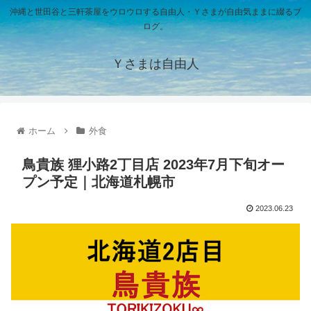
沖縄と世田谷と三軒茶屋をウロウロする自由人・Ｙさまが自由気ままに綴るブ
ログ。
Ｙさまは自由人
ホーム
外食
鳥貴族 狸小路2丁目店 2023年7月下旬オー
プン予定｜北海道札幌市
2023.06.23