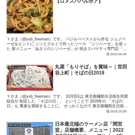
【ロメスパバルボア】
Ｙさま（@ysb_freeman）です。 バジルペーストから作る ジェノベ
ーゼをヒントに シソとクルミで作ったソース 「シソベーゼ」を使っ
た 新メニュー「あさりのシソベーゼ」が 焼きスパゲティ専門店「ロ
メスパバルボア...
2015.06.06
丸屋「もりそば」を賞味～｜世田
そば・うどん
谷上町｜そばの日2019
Ｙさま（@ysb_freeman）です。 10月8日は 東京都麺類生活衛生同業
組合が 制定した 「そばの日」。 ということで 2019年の 「そばの
日」も 蕎麦を賞味することに。 せっかくなので 東京都麺類生活衛...
2019.10.08
日本最北端のラーメン店「間宮
ラーメンチェーン
堂」店舗概要、メニュー｜2022