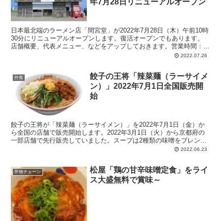
年7月28日リニューアルオープン
日本最北端のラーメン店「間宮堂」が2022年7月28日（木）午前10時
30分にリニューアルオープンします。復活オープンでもあります。
店舗概要、代表メニュー、などをアップしておきます。営業時間：
10:00～14:30。冬期休業。席数：14席。元祖帆立ラーメン、帆立カレ
2022.07.26
ー、帆立まみれラーメンなど。
餃子の王将「辣菜麺（ラーサイメ
外食
ン）」2022年7月1日全国販売開
始
餃子の王将が「辣菜麺（ラーサイメン）」を2022年7月1日（金）か
ら全国の店舗で販売開始します。2022年3月1日（火）から京都府の
一部店舗で先行販売していました。スープは2種類の味噌をブレン
ド。四川山椒の爽やかな痺れ、香味ラー油の刺激的な辛さ、五香粉
2022.06.23
（ウーシャンフェン）などのスパイスの香り、などが特徴のラーメ
ン。
松屋「鶏の甘辛味噌定食」をライ
丼物チェーン
ス大盛無料で賞味～