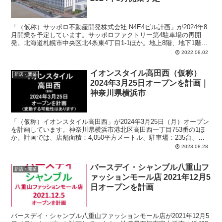
「（仮称）サッポロ不動産開発株式会社 N4E4ビル計画」が2024年8
月開業を予定しています。サッポロファクトリー第4駐車場の再開
発。北海道札幌市中央区北4条東4丁目1-1ほか。地上8階、地下1階建
て。敷地面積：4,506.81平方メートル。延床面積：14,335.82平方メ
2022.08.02
ートル。
イオンスタイル高田西（仮称）
新店・開業
2024年3月25日オープンを計画｜
神奈川県横浜市
「（仮称）イオンスタイル高田西」が2024年3月25日（月）オープン
を計画しています。神奈川県横浜市港北区高田西一丁目753番の1ほ
か。計画では、店舗面積：4,050平方メートル、駐車場：235台、駐
輪場：142台、営業時間：午前7時-午後10時30分。
2023.08.28
バースデイ・シャンブル八重山フ
新店・開業
ァッションモール店 2021年12月5
日オープンを計画
バースデイ・シャンブル八重山ファッションモール店が2021年12月5