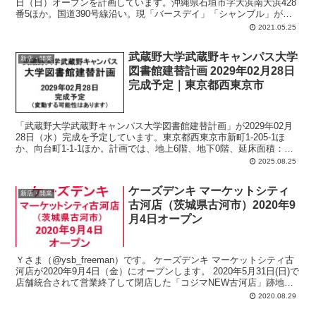
日（日）オープンを計画しています。沖縄県石垣市字大浜南大浜428
番5ほか。国道390号線沿い。現「バースデイ」「シャンブル」が立
地している場所。建て替えリニューアル？？？オープンしてからまだ
2021.05.25
6年くらいなので、そんなことありますかねぇ～
武蔵野大学武蔵野キャンパス大学
新店・開業
図書館建替計画 2029年02月28日
完成予定｜東京都西東京市
「武蔵野大学武蔵野キャンパス大学図書館建替計画」が2029年02月
28日（水）完成を予定しています。東京都西東京市新町1-205-1ほ
か、向台町1-1-1ほか。計画では、地上6階、地下0階、延床面積：
10300平方メートル、主要用途：文教施設（大学）。
2025.08.25
ケーズデンキ マーケットシティ
新店・開業
古河店（茨城県古河市）2020年9
月4日オープン
Ｙさま（@ysb_freeman）です。 ケーズデンキ マーケットシティ古
河店が2020年9月4日（金）にオープンします。 2020年5月31日(日)で
店舗統合されて営業終了して閉店した「コジマNEW古河店」跡地。
...
2020.08.29