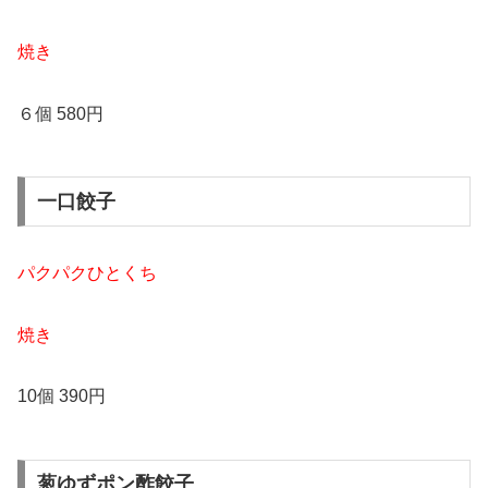
焼き
６個 580円
一口餃子
パクパクひとくち
焼き
10個 390円
葱ゆずポン酢餃子