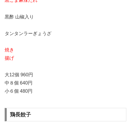
黒ごま麻辣だれ
黒酢 山椒入り
タンタンラーぎょうざ
焼き
揚げ
大12個 960円
中８個 640円
小６個 480円
鶏長餃子