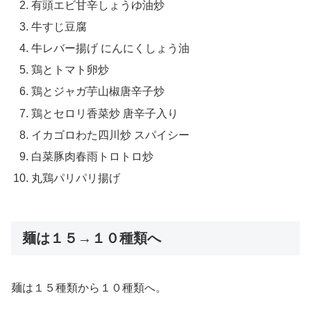
有頭エビ甘辛しょうゆ油炒
牛すじ豆腐
牛レバー揚げ にんにくしょう油
鶏とトマト卵炒
鶏とジャガ芋山椒唐辛子炒
鶏とセロリ香菜炒 唐辛子入り
イカゴロわた四川炒 スパイシー
白菜豚肉春雨トロトロ炒
丸鶏パリパリ揚げ
麺は１５→１０種類へ
麺は１５種類から１０種類へ。