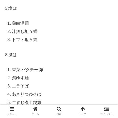
３増は
鶏白湯麺
汁無し坦々麺
トマト坦々麺
８減は
香菜 パクチー 麺
鶏ゆず麺
ニラそば
あさりつゆそば
牛すじ煮土鍋麺
鶏煮込土鍋麺
メニュー
ホーム
検索
トップ
サイドバー