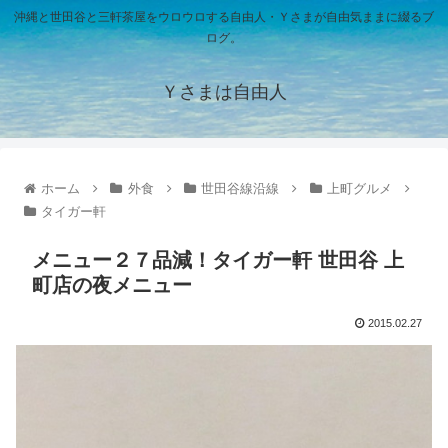
沖縄と世田谷と三軒茶屋をウロウロする自由人・Ｙさまが自由気ままに綴るブ
ログ。
Ｙさまは自由人
ホーム
外食
世田谷線沿線
上町グルメ
タイガー軒
メニュー２７品減！タイガー軒 世田谷 上
町店の夜メニュー
2015.02.27