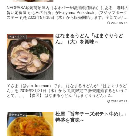
NEOPASA駿河湾沼津内（ネオパーサ駿河湾沼津内）にある「港町の
旨い定食屋 かもめの台所」がFujiyama Porksteak」(フジヤマポーク
ステーキ)を2023年5月18日（木）から販売開始します。全部で5サイ
ズある中の最大サイズ「頂(イタダキ) ‐Summit‐」は約900gを誇る巨
2023.05.16
大ステーキ。
はなまるうどん「はまぐりうど
そば・うどん
ん」（大）を賞味～
Ｙさま（@ysb_freeman）です。 はなまるうどんが 「はまぐりうど
ん」を 2018年2月21日（水）から 期間限定で 販売開始するというこ
とで、、、 【参照】 はなまるうどん「はまぐりうどん」2...
2018.02.21
松屋「旨辛チーズポテト牛めし」
丼物チェーン
特盛を賞味～