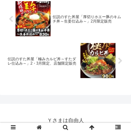
伝説のすた丼屋「厚切りホエー豚のキム
チ丼～生姜仕込み～」2月限定販売
伝説のすた丼屋「極みカルビ丼～すたダ
レ仕込み～」2・3月限定、店舗限定販売
Ｙさまは自由人
© 2014-2026 Ｙさまは自由人.