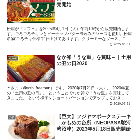
売開始
松屋が「マフェ」を2025年4月1日（火）午前10時から販売開始しま
す。ごろごろチキンとピーナッツバター煮込みのソースを使用。松屋
名物“ごろチキ仕様”に仕上げてあります。クリーミーなソース、ごろ
ごろチキン、オクラ、玉ねぎ、相性良い組み合わせ。
2025.04.01
なか卯「うな重」を賞味～｜土用
なか卯
の丑の日2020
Ｙさま（@ysb_freeman）です。 2020年7月21日（火）。 2020年夏
の「土用の丑の日」。 ということでなか卯で「うな重」を賞味して
きました。 という様子をショートバージョンでアップしておきま...
2020.07.21
【巨大】フジヤマポークステーキ
外食
｜かもめの台所（NEOPASA駿河
湾沼津）2023年5月18日販売開始