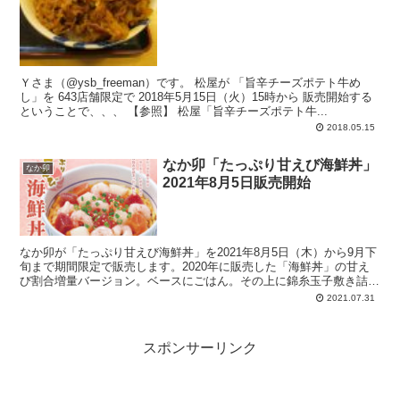
Ｙさま（@ysb_freeman）です。 松屋が 「旨辛チーズポテト牛め
し」を 643店舗限定で 2018年5月15日（火）15時から 販売開始する
ということで、、、 【参照】 松屋「旨辛チーズポテト牛...
2018.05.15
なか卯「たっぷり甘えび海鮮丼」
なか卯
2021年8月5日販売開始
なか卯が「たっぷり甘えび海鮮丼」を2021年8月5日（木）から9月下
旬まで期間限定で販売します。2020年に販売した「海鮮丼」の甘え
び割合増量バージョン。ベースにごはん。その上に錦糸玉子敷き詰
め。甘えび、まぐろ、サーモン、いか、細ねぎぱらり、白ごまぱら
2021.07.31
り。信州安曇野産本わさびが別添え。海鮮具材2倍「豪快盛」もア
リ。
スポンサーリンク