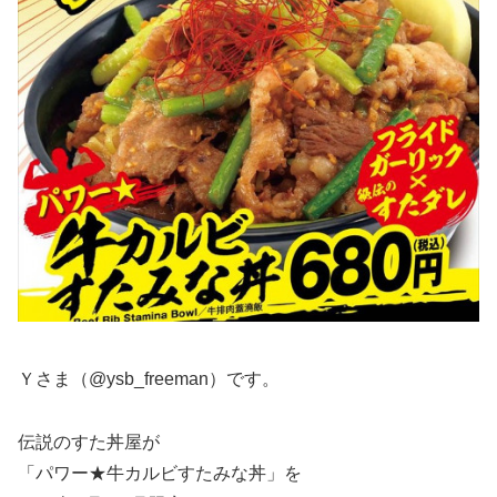
Ｙさま（@ysb_freeman）です。
伝説のすた丼屋が
「パワー★牛カルビすたみな丼」を