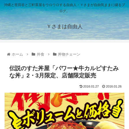
沖縄と世田谷と三軒茶屋をウロウロする自由人・Ｙさまが自由気ままに綴るブ
ログ。
Ｙさまは自由人
ホーム
外食
丼物チェーン
伝説のすた丼屋「パワー★牛カルビすたみ
な丼」2・3月限定、店舗限定販売
2016.01.27
2016.01.26