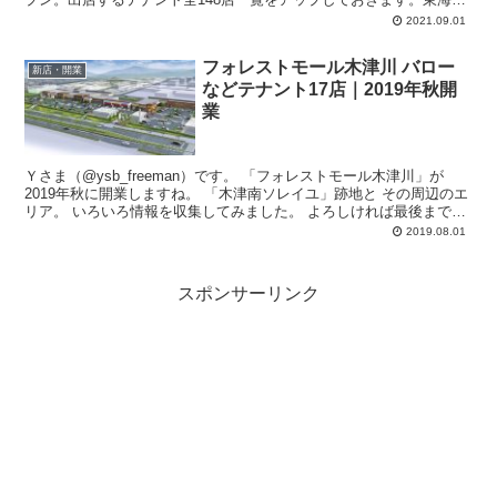
区初41店舗。愛知県初7店舗。1階と2階にそれぞれレストラン街、3
2021.09.01
階にフードコートを配置。
フォレストモール木津川 バロー
新店・開業
などテナント17店｜2019年秋開
業
Ｙさま（@ysb_freeman）です。 「フォレストモール木津川」が
2019年秋に開業しますね。 「木津南ソレイユ」跡地と その周辺のエ
リア。 いろいろ情報を収集してみました。 よろしければ最後までお
付...
2019.08.01
スポンサーリンク