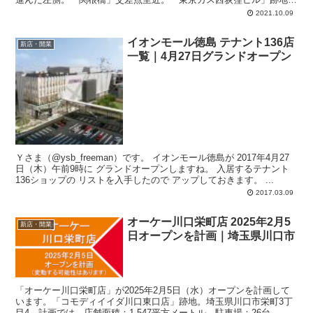
計画では、店舗面積：2,940平方メートル、駐車場：70台、駐輪場：
2021.10.09
170台、営業時間：午前9時-翌午前1時。
イオンモール徳島 テナント136店
新店・開業
一覧｜4月27日グランドオープン
Ｙさま（@ysb_freeman）です。 イオンモール徳島が 2017年4月27
日（木）午前9時に グランドオープンしますね。 入居するテナント
136ショップの リストを入手したので アップしておきます。 ...
2017.03.09
オーケー川口栄町店 2025年2月5
新店・開業
日オープンを計画｜埼玉県川口市
「オーケー川口栄町店」が2025年2月5日（水）オープンを計画して
います。「コモディイイダ川口東口店」跡地。埼玉県川口市栄町3丁
目4。計画では、店舗面積：1,547平方メートル、駐車場：26台、駐