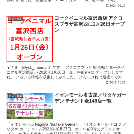
輪場：45台、営業時間：午前8時-午後9時45分。
2024.06.17
ヨークベニマル富沢西店 アクロ
新店・開業
スプラザ富沢西に1月26日オープ
ン
Ｙさま（@ysb_freeman）です。 アクロスプラザ富沢西に ヨークベ
ニマル富沢西店が 2018年1月26日（金）午前9時に オープンします
ね。 いろいろ情報を収集してみました。 よろしければ最後までお
付...
2018.01.21
イオンモール名古屋ノリタケガー
新店・開業
デン テナント全148店一覧
「イオンモール Nagoya Noritake Garden」（イオンモール ナゴヤ ノ
リタケ ガーデン）が2021年10月27日（水）午前9時にグランドオー
プン。出店するテナント全148店一覧をアップしておきます。東海地