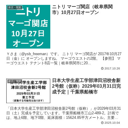
ニトリ マーゴ関店（岐阜県関
新店・開業
市）10月27日オープン
Ｙさま（@ysb_freeman）です。 ニトリ マーゴ関店が 2017年10月27
日（金）に オープンしますね。 マーゴウエストの2階。 【参照】 マ
ーゴウエスト テナント8店一覧｜岐阜県関市に20...
2017.10.26
日本大学生産工学部津田沼校舎新
新店・開業
2号館（仮称）2029年03月31日完
成予定｜千葉県船橋市
「日本大学生産工学部津田沼校舎新2号館（仮称）」が2029年03月31
日（土）完成を予定しています。千葉県船橋市三山2-489-2。計画で
は、地上6階、地下0階、延床面積：15624.85平方メートル。主要用
途：文教施設（大学）。
2025.10.04