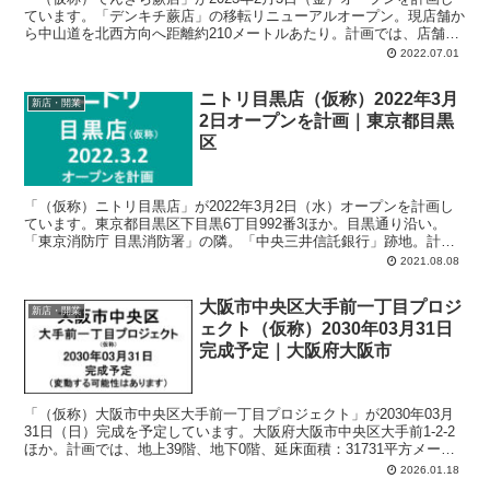
ています。「デンキチ蕨店」の移転リニューアルオープン。現店舗か
ら中山道を北西方向へ距離約210メートルあたり。計画では、店舗面
積：1,950平方メートル、駐車場：79台、駐輪場：36台、営業時間：
2022.07.01
午前9時-午後9時30分。
ニトリ目黒店（仮称）2022年3月
新店・開業
2日オープンを計画｜東京都目黒
区
「（仮称）ニトリ目黒店」が2022年3月2日（水）オープンを計画し
ています。東京都目黒区下目黒6丁目992番3ほか。目黒通り沿い。
「東京消防庁 目黒消防署」の隣。「中央三井信託銀行」跡地。計画
では、店舗面積：6,836平方メートル、駐車場：155台、駐輪場：306
2021.08.08
台、営業時間：午前9時-午後9時。建物は地上6階建て。
大阪市中央区大手前一丁目プロジ
新店・開業
ェクト（仮称）2030年03月31日
完成予定｜大阪府大阪市
「（仮称）大阪市中央区大手前一丁目プロジェクト」が2030年03月
31日（日）完成を予定しています。大阪府大阪市中央区大手前1-2-2
ほか。計画では、地上39階、地下0階、延床面積：31731平方メート
ル、主要用途：共同住宅。
2026.01.18