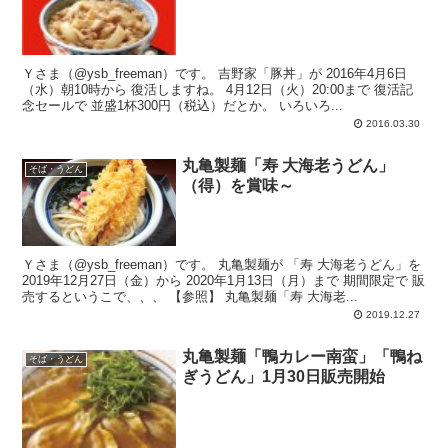
Ｙさま（@ysb_freeman）です。 吉野家「豚丼」が 2016年4月6日
（水）朝10時から 復活しますね。 4月12日（火）20:00まで 復活記
念セールで 並盛1杯300円（税込）だとか。 いろいろ...
2016.03.30
丸亀製麺「寿 大海老うどん」
そば・うどん
（得）を賞味～
Ｙさま（@ysb_freeman）です。 丸亀製麺が 「寿 大海老うどん」を
2019年12月27日（金）から 2020年1月13日（月）まで 期間限定で 販
売するというこで、、、 【参照】 丸亀製麺「寿 大海老...
2019.12.27
丸亀製麺「鴨カレー南蛮」「鴨ね
そば・うどん
ぎうどん」1月30日販売開始