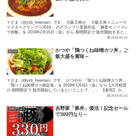
Ｙさま（@ysb_freeman）です。 大阪王将が 「大阪王将メニューマ
イスターグランプリ2019」 のグランプリ受賞作品 「麻婆モッツァレ
ラ炒飯」を 2019年2月15日（金）から 期間限定で 販売開始するとい
うことで、...
2019.02.15
かつや「鶏つくね味噌カツ丼」ご
かつや
飯大盛を賞味～
Ｙさま（@ysb_freeman）です。 かつやが 「鶏つくね味噌カツ丼」
「鶏つくね味噌カツ鍋定食」を 2019年1月4日（金）から 1カ月程度
の 期間限定で 販売開始しているということで、、、 【参照】 か
つ...
2019.01.12
吉野家「豚丼」復活！記念セール
丼物チェーン
で300円なり～