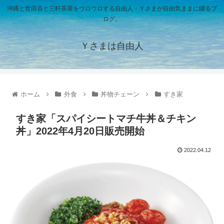
沖縄と世田谷と三軒茶屋をウロウロする自由人・Ｙさまが自由気ままに綴るブ
ログ。
Ｙさまは自由人
ホーム
外食
丼物チェーン
すき家
すき家「スパイシートマチ牛丼＆チキン
丼」2022年4月20日販売開始
2022.04.12