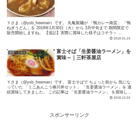
Ｙさま（@ysb_freeman）です。 丸亀製麺が 「鴨カレー南蛮」 「鴨
ねぎうどん」を 2018年1月30日（火）から 3月中旬まで 期間限定で
販売開始しますね。 【追記】実際に賞味した様子はコチラ～ ...
2018.01.23
富士そば「生姜醤油ラーメン」を
そば・うどん
賞味～｜三軒茶屋店
Ｙさま（@ysb_freeman）です。 富士そばで ちょっと前から 気にな
っていた 「ミニあんこう柳川丼セット」 「生姜醤油ラーメン」を 連
続賞味してきました。 この記事は 「生姜醤油ラーメン」 を賞味し...
2018.12.03
スポンサーリンク