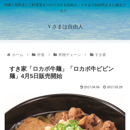
沖縄と世田谷と三軒茶屋をウロウロする自由人・Ｙさまが自由気ままに綴るブ
ログ。
Ｙさまは自由人
ホーム
外食
丼物チェーン
すき家
すき家「ロカボ牛麺」「ロカボ牛ビビン
麺」4月5日販売開始
2017.04.06
2017.03.28