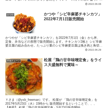
ろっと大きめカットの豚ハラミ、たっぷり野菜を塩ニンニクたれで仕
2022.06.06
上げたスタミナ炒め。シンプルにソースをかけただけの正統派チキン
カツ。
かつや「シビ辛麻婆チキンカツ」
かつや
2022年7月1日販売開始
かつやが「シビ辛麻婆チキンカツ」を2022年7月1日（金）から丼、
定食、弁当などの形態で販売開始します。チキンカツ2枚と シビ辛麻
婆豆腐の組み合わせ。たっぷり量のシビ辛麻婆豆腐は挽き肉と角切り
の豆腐が見えます。花山椒で仕上げ。期間限定。在庫がなくなり次第
2022.06.29
終了。
松屋「鶏の甘辛味噌定食」をライ
丼物チェーン
ス大盛無料で賞味～
Ｙさま（@ysb_freeman）です。 松屋が 「鶏の甘辛味噌定食」を
2017年5月23日（火）15時から 販売開始するということで、、、
【参照】 松屋「鶏の甘辛味噌定食」5月23日販売開始 ...