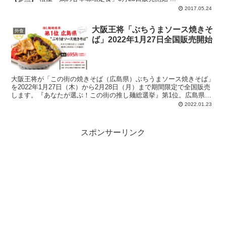
2017.05.24
大阪王将「ぶちうまソース焼きそ
外食
ば」2022年1月27日全国販売開始
大阪王将が「この街の焼きそば（広島県）ぶちうまソース焼きそば」
を2022年1月27日（木）から2月28日（月）まで期間限定で全国販売
します。『あなたが選ぶ！この街の推し麺総選挙』第1位。広島県限
定販売から全国販売。生太麺、もやし、豚バラ肉、キャベツ入り玉
2022.01.23
子、ニンニクを効かせた「オタフク焼そばソース」、紅しょうが、マ
ヨ
スポンサーリンク