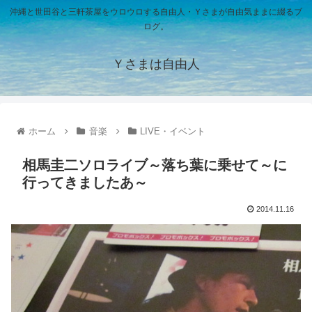
沖縄と世田谷と三軒茶屋をウロウロする自由人・Ｙさまが自由気ままに綴るブ
ログ。
Ｙさまは自由人
ホーム
音楽
LIVE・イベント
相馬圭二ソロライブ～落ち葉に乗せて～に
行ってきましたあ～
2014.11.16