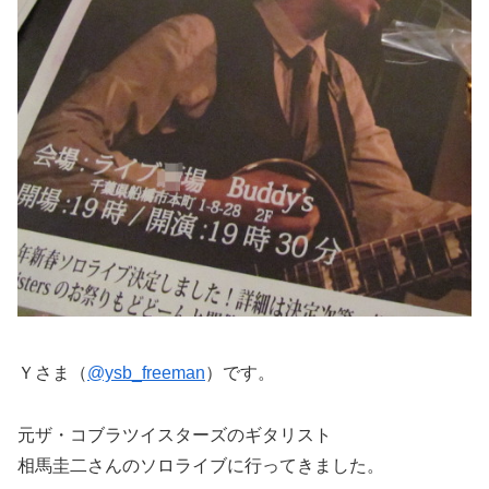
Ｙさま（
@ysb_freeman
）です。
元ザ・コブラツイスターズのギタリスト
相馬圭二さんのソロライブに行ってきました。