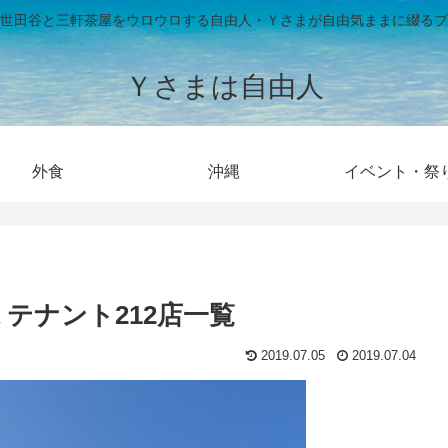
世田谷と三軒茶屋をウロウロする自由人・Ｙさまが自由気ままに綴るブ
Ｙさまは自由人
外食
沖縄
イベント・祭
テナント212店一覧
2019.07.05
2019.07.04