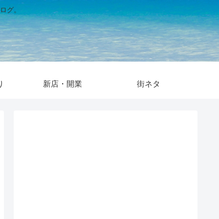
ログ。
り
新店・開業
街ネタ