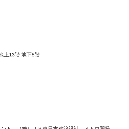
地上13階 地下5階
タント、（株）ＪＲ東日本建築設計、メトロ開発