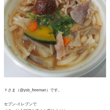
Ｙさま（@ysb_freeman）です。
セブン-イレブンで