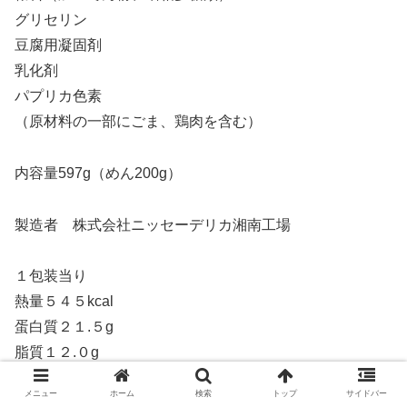
グリセリン
豆腐用凝固剤
乳化剤
パプリカ色素
（原材料の一部にごま、鶏肉を含む）
内容量597g（めん200g）
製造者 株式会社ニッセーデリカ湘南工場
１包装当り
熱量５４５kcal
蛋白質２１.５g
脂質１２.０g
炭水化物８７.８g
メニュー
ホーム
検索
トップ
サイドバー
Na２.６g