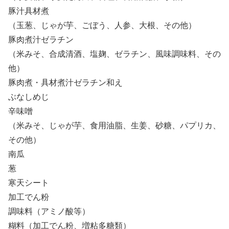
豚汁具材煮
（玉葱、じゃが芋、ごぼう、人参、大根、その他）
豚肉煮汁ゼラチン
（米みそ、合成清酒、塩麹、ゼラチン、風味調味料、その
他）
豚肉煮・具材煮汁ゼラチン和え
ぶなしめじ
辛味噌
（米みそ、じゃが芋、食用油脂、生姜、砂糖、パプリカ、
その他）
南瓜
葱
寒天シート
加工でん粉
調味料（アミノ酸等）
糊料（加工でん粉、増粘多糖類）