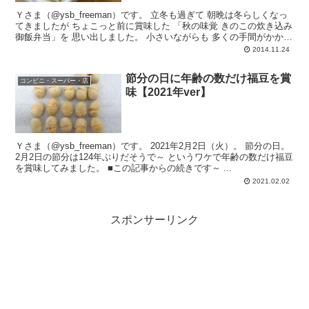
Ｙさま（@ysb_freeman）です。 立冬も過ぎて 朝晩は冬らしくなっ
てきましたが ちょこっと前に賞味した 「秋の味覚 きのこの炊き込み
御飯弁当」を 思い出しました。 小さいながらも 多くの手間がかかっ
てい...
2014.11.24
節分の日に年齢の数だけ福豆を賞
コンビニ・スーパー・店
味【2021年ver】
Ｙさま（@ysb_freeman）です。 2021年2月2日（火）。 節分の日。
2月2日の節分は124年ぶりだそうで～ というワケで年齢の数だけ福豆
を賞味してみました。 ■この記事からの続きです～ ...
2021.02.02
スポンサーリンク