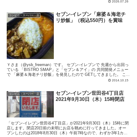
2026.07.26
セブン-イレブン「麻婆＆海老チ
コンビニ・スーパー・店
リ炒飯」（税込550円）を賞味
Ｙさま（@ysb_freeman）です。 セブン-イレブンで 先週から出回っ
ている 「BISTRO SMAP」と「セブン＆アイ」の 共同開発メニュー
で 「麻婆＆海老チリ炒飯」を発見したので GETしてきました。 こ...
2014.10.15
セブン-イレブン世田谷4丁目店
コンビニ・スーパー・店
2021年9月30日（木）15時閉店
「セブン-イレブン世田谷4丁目店」が2021年9月30日（木）15時に閉
店します。閉店20日前の未明にお店を眺めに行ってきました。オー
プンしたのは2018年8月30日（木）午前7時なので、わずか3年1カ月