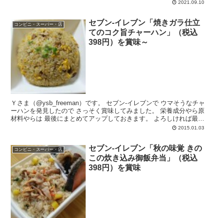
で閉店。閉店理由を店員さんにきいてみたところ。。。という様子は
2021.09.10
記事内で。
セブン-イレブン「焼きガラ仕立
コンビニ・スーパー・店
てのコク旨チャーハン」（税込
398円）を賞味～
Ｙさま（@ysb_freeman）です。 セブン-イレブンで ウマそうなチャ
ーハンを発見したので さっそく賞味してみました。 栄養成分やら原
材料やらは 最後にまとめてアップしておきます。 よろしければ最後
まで...
2015.01.03
セブン-イレブン「秋の味覚 きの
コンビニ・スーパー・店
この炊き込み御飯弁当」（税込
398円）を賞味