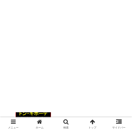
ドン・キホーテ熊本荒尾店（仮称）2022
年8月29日オープンを計画｜熊本県荒尾市
メニュー
ホーム
検索
トップ
サイドバー