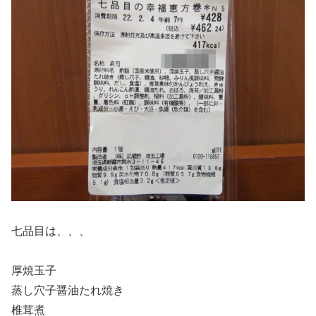
七品目は、、、
厚焼玉子
蒸し穴子醤油たれ焼き
椎茸煮