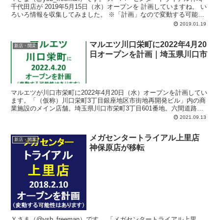
千代田店が 2019年5月15日（水）オープンを 計画していますね。 い
ろいろ情報を収集してみました。 ※「計画」なので変動する可能性
はあり...
2019.01.19
マルエツ川口栄町に2022年4月20
新店・開業
日オープンを計画｜埼玉県川口市
マルエツが川口市栄町に2022年4月20日（水）オープンを計画してい
ます。「（仮称）川口栄町3丁目銀座地区市街地再開発ビル」内の商
業施設のメイン店舗。埼玉県川口市栄町3丁目601番地。六間道路沿
い。「業務スーパー川口駅前店」の向かい側あたり。建物の高さ100
2021.09.13
メートル、地上28階、地下2階建ての再開発ビル。
メガセンタートライアル上里店
新店・開業
神保原店が移転
Ｙさま（@ysb_freeman）です。 「メガセンタートライアル上里