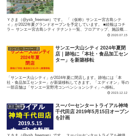
Ｙさま（@ysb_freeman）です。 「（仮称）サンエー宮古島シテ
ィ」が2022年夏グランドオープンを予定しています。 ■続報はコチ
ラ～ サンエー宮古島シティ テナント一覧、フロアマップ、施設概要
｜2022年...
2020.07.15
サンエー大山シティ 2024年夏閉
コンビニ・スーパー・店
店｜跡地に「本社・食品加工セン
ター」を新築移転
「サンエー大山シティ」が2024年夏に閉店します。跡地には「本
社・食品加工センター」が新築移転してきます。「エディオン」等の
一部店舗は「サンエー宜野湾コンベンションシティ」へ移転。
2023.12.12
スーパーセンタートライアル神埼
新店・開業
千代田店 2019年5月15日オープン
を計画
Ｙさま（@ysb_freeman）です。 スーパーセンタートライアル神埼