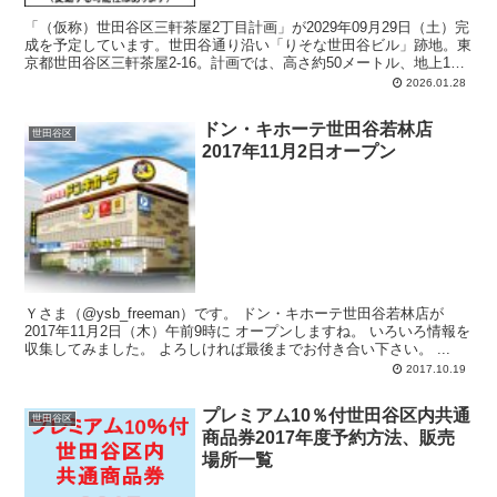
「（仮称）世田谷区三軒茶屋2丁目計画」が2029年09月29日（土）完
成を予定しています。世田谷通り沿い「りそな世田谷ビル」跡地。東
京都世田谷区三軒茶屋2-16。計画では、高さ約50メートル、地上12
階、地下1階、延床面積：約9,998平方メートル、建物用途：共同住
2026.01.28
宅・店舗・事務所。
ドン・キホーテ世田谷若林店
世田谷区
2017年11月2日オープン
Ｙさま（@ysb_freeman）です。 ドン・キホーテ世田谷若林店が
2017年11月2日（木）午前9時に オープンしますね。 いろいろ情報を
収集してみました。 よろしければ最後までお付き合い下さい。 ...
2017.10.19
プレミアム10％付世田谷区内共通
世田谷区
商品券2017年度予約方法、販売
場所一覧