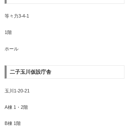
等々力3-4-1
1階
ホール
二子玉川仮設庁舎
玉川1-20-21
A棟 1・2階
B棟 1階