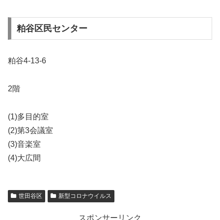
粕谷区民センター
粕谷4-13-6
2階
(1)多目的室
(2)第3会議室
(3)音楽室
(4)大広間
世田谷区
新型コロナウイルス
スポンサーリンク