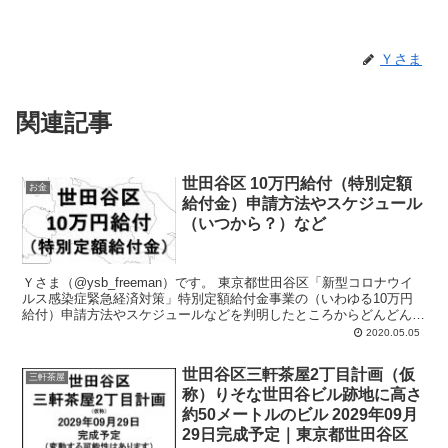
Ｙさま
関連記事
世田谷区 10万円給付（特別定額
お金
給付金）申請方法やスケジュール
（いつから？）など
Ｙさま（@ysb_freeman）です。 東京都世田谷区「新型コロナウイ
ルス感染症緊急経済対策」特別定額給付金事業の（いわゆる10万円
給付）申請方法やスケジュールなどを判明したところからどんどんア
ップしていきます。 よ...
2020.05.05
世田谷区三軒茶屋2丁目計画（仮
三軒茶屋
称）りそな世田谷ビル跡地に高さ
約50メートルのビル 2029年09月
29日完成予定｜東京都世田谷区