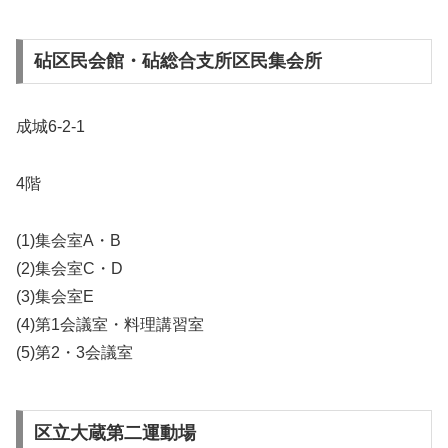
砧区民会館・砧総合支所区民集会所
成城6-2-1
4階
(1)集会室A・B
(2)集会室C・D
(3)集会室E
(4)第1会議室・料理講習室
(5)第2・3会議室
区立大蔵第二運動場