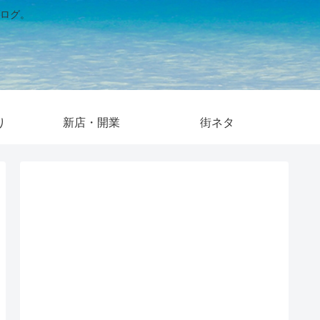
ログ。
り
新店・開業
街ネタ