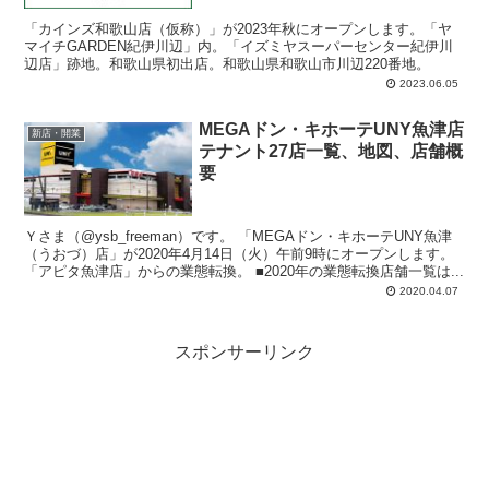
「カインズ和歌山店（仮称）」が2023年秋にオープンします。「ヤ
マイチGARDEN紀伊川辺」内。「イズミヤスーパーセンター紀伊川
辺店」跡地。和歌山県初出店。和歌山県和歌山市川辺220番地。
2023.06.05
MEGAドン・キホーテUNY魚津店
新店・開業
テナント27店一覧、地図、店舗概
要
Ｙさま（@ysb_freeman）です。 「MEGAドン・キホーテUNY魚津
（うおづ）店」が2020年4月14日（火）午前9時にオープンします。
「アピタ魚津店」からの業態転換。 ■2020年の業態転換店舗一覧は...
2020.04.07
スポンサーリンク