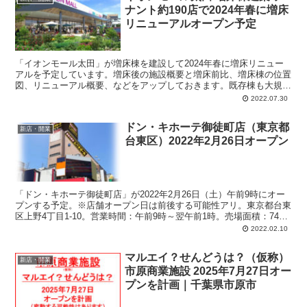
ナント約190店で2024年春に増床
リニューアルオープン予定
「イオンモール太田」が増床棟を建設して2024年春に増床リニュー
アルを予定しています。増床後の施設概要と増床前比、増床棟の位置
図、リニューアル概要、などをアップしておきます。既存棟も大規模
リニューアルを実施。テナント数は50店舗増えて約190店舗になりま
2022.07.30
す。増床棟には解放感あるフードコートを新設。
ドン・キホーテ御徒町店（東京都
新店・開業
台東区）2022年2月26日オープン
「ドン・キホーテ御徒町店」が2022年2月26日（土）午前9時にオー
プンする予定。※店舗オープン日は前後する可能性アリ。東京都台東
区上野4丁目1-10。営業時間：午前9時～翌午前1時。売場面積：741.1
平方メートル。営業施設は地下1階から地上5階部分。ドンキ初、対
2022.02.10
面販売を実施。
マルエイ？せんどうは？（仮称）
新店・開業
市原商業施設 2025年7月27日オー
プンを計画｜千葉県市原市