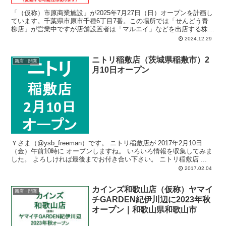
「（仮称）市原商業施設」が2025年7月27日（日）オープンを計画し
ています。千葉県市原市千種6丁目7番。この場所では「せんどう青
柳店」が営業中ですが店舗設置者は「マルエイ」などを出店する株式
会社ジョイマート。計画では、店舗面積：1,202平方メートル、駐車
2024.12.29
場：39台、駐輪場：35台、営業時間：午前8時-午後11時。
ニトリ稲敷店（茨城県稲敷市）2
新店・開業
月10日オープン
Ｙさま（@ysb_freeman）です。 ニトリ稲敷店が 2017年2月10日
（金）午前10時に オープンしますね。 いろいろ情報を収集してみま
した。 よろしければ最後までお付き合い下さい。 ニトリ稲敷店 ...
2017.02.04
カインズ和歌山店（仮称）ヤマイ
新店・開業
チGARDEN紀伊川辺に2023年秋
オープン｜和歌山県和歌山市