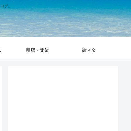
ログ。
り
新店・開業
街ネタ