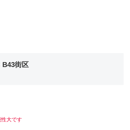
B43街区
能性大です