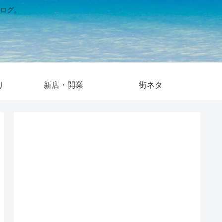
ログ。
り
新店・開業
街ネタ