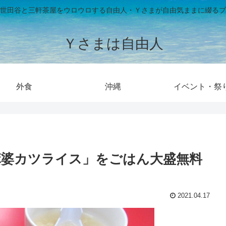
世田谷と三軒茶屋をウロウロする自由人・Ｙさまが自由気ままに綴るブ
Ｙさまは自由人
外食
沖縄
イベント・祭
麻婆カツライス」をごはん大盛無料
2021.04.17