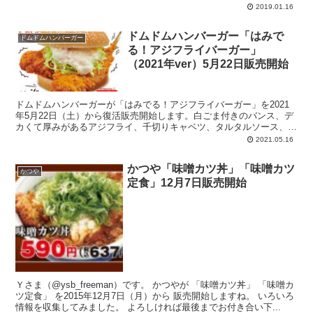
ラ...
2019.01.16
ドムドムハンバーガー「はみで
ドムドムハンバーガー
る！アジフライバーガー」
（2021年ver）5月22日販売開始
ドムドムハンバーガーが「はみでる！アジフライバーガー」を2021
年5月22日（土）から復活販売開始します。白ごま付きのバンス、デ
カくて厚みがあるアジフライ、千切りキャベツ、タルタルソース、と
いった構成。アジはオランダ産のニシマアジを使用。日本近海のマア
2021.05.16
ジより脂の乗りが3倍程度。
かつや「味噌カツ丼」「味噌カツ
かつや
定食」12月7日販売開始
Ｙさま（@ysb_freeman）です。 かつやが 「味噌カツ丼」 「味噌カ
ツ定食」 を2015年12月7日（月）から 販売開始しますね。 いろいろ
情報を収集してみました。 よろしければ最後までお付き合い下...