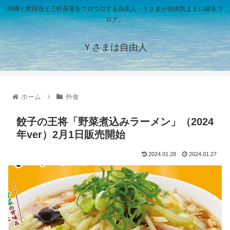
沖縄と世田谷と三軒茶屋をウロウロする自由人・Ｙさまが自由気ままに綴るブ
ログ。
Ｙさまは自由人
ホーム
外食
餃子の王将「野菜煮込みラーメン」（2024
年ver）2月1日販売開始
2024.01.28
2024.01.27