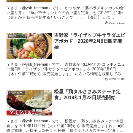
Ｙさま（@ysb_freeman）です。 かつやが 「豚バラチキンカツの合
い盛り丼」 「豚バラチキンカツの合い盛り定食」を 2017年1月13日
（金）から 販売開始するということで、、、 【参照】 かつ...
2017.01.13
吉野家「ライザップ牛サラダエビ
丼物チェーン
アボカド」2020年2月6日販売開
始
Ｙさま（@ysb_freeman）です。 吉野家が RIZAPとの コラボメニュ
ー第2弾 「ライザップ牛サラダエビアボガド」を 2020年2月6日
（木）午前11時から 販売開始します。 いろいろ情報を収集してみま
した。...
2020.02.06
松屋「鶏タルささみステーキ定
丼物チェーン
食」2019年1月22日販売開始
Ｙさま（@ysb_freeman）です。 松屋が 「鶏タルささみステーキ定
食」を 2019年1月22日（火）午前10時から 販売開始しますね。 ■実
際に賞味した様子はコチラ～ 松屋「鶏タルささみステーキ定食」を