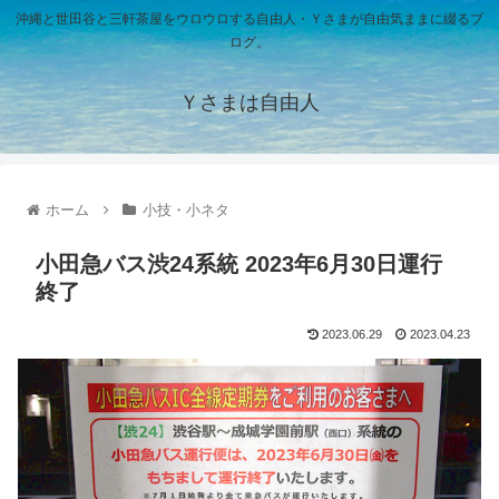
沖縄と世田谷と三軒茶屋をウロウロする自由人・Ｙさまが自由気ままに綴るブ
ログ。
Ｙさまは自由人
ホーム
小技・小ネタ
小田急バス渋24系統 2023年6月30日運行
終了
2023.06.29
2023.04.23