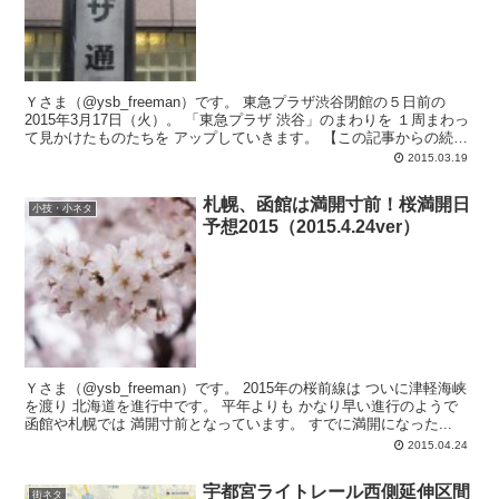
Ｙさま（@ysb_freeman）です。 東急プラザ渋谷閉館の５日前の
2015年3月17日（火）。 「東急プラザ 渋谷」のまわりを １周まわっ
て見かけたものたちを アップしていきます。 【この記事からの続
き...
2015.03.19
札幌、函館は満開寸前！桜満開日
小技・小ネタ
予想2015（2015.4.24ver）
Ｙさま（@ysb_freeman）です。 2015年の桜前線は ついに津軽海峡
を渡り 北海道を進行中です。 平年よりも かなり早い進行のようで
函館や札幌では 満開寸前となっています。 すでに満開になった...
2015.04.24
宇都宮ライトレール西側延伸区間
街ネタ