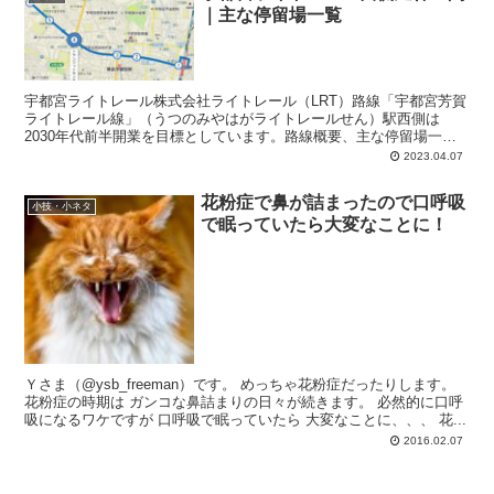
｜主な停留場一覧
宇都宮ライトレール株式会社ライトレール（LRT）路線「宇都宮芳賀
ライトレール線」（うつのみやはがライトレールせん）駅西側は
2030年代前半開業を目標としています。路線概要、主な停留場一
覧、などをアップしておきます。
2023.04.07
花粉症で鼻が詰まったので口呼吸
小技・小ネタ
で眠っていたら大変なことに！
Ｙさま（@ysb_freeman）です。 めっちゃ花粉症だったりします。
花粉症の時期は ガンコな鼻詰まりの日々が続きます。 必然的に口呼
吸になるワケですが 口呼吸で眠っていたら 大変なことに、、、 花...
2016.02.07