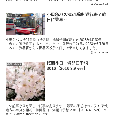
2020.03.22
小田急バス渋24系統 運行終了前
小技・小ネタ
日に乗車～
小田急バス渋24系統（渋谷駅～成城学園前駅）が2023年6月30日
（金）に運行終了するということで、運行終了前日の2023年6月29日
（木）に渋谷駅から世田谷区役所入口まで乗車してきました。
2023.06.29
桜開花日、満開日予想
小技・小ネタ
2016【2016.3.9 ver】
この記事よりも新しい記事があります。 最新の予想はコチラ！ 東北
地方の半分が開花！桜開花日、満開日予想 2016【2016.4.6 ver】 Ｙ
さま（@ysb_freeman）です。 ...