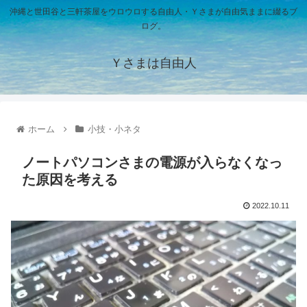
沖縄と世田谷と三軒茶屋をウロウロする自由人・Ｙさまが自由気ままに綴るブ
ログ。
Ｙさまは自由人
ホーム
小技・小ネタ
ノートパソコンさまの電源が入らなくなっ
た原因を考える
2022.10.11