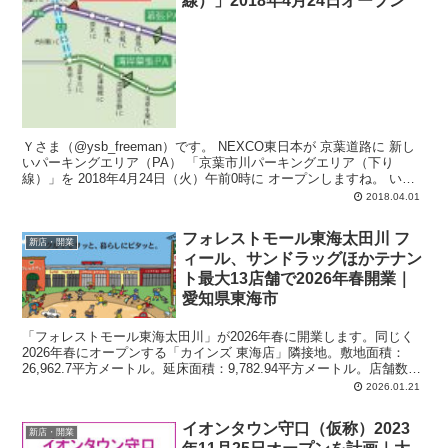
線）」2018年4月24日オープン
Ｙさま（@ysb_freeman）です。 NEXCO東日本が 京葉道路に 新し
いパーキングエリア（PA） 「京葉市川パーキングエリア（下り
線）」を 2018年4月24日（火）午前0時に オープンしますね。 い
ろ...
2018.04.01
フォレストモール東海太田川 フ
新店・開業
ィール、サンドラッグほかテナン
ト最大13店舗で2026年春開業｜
愛知県東海市
「フォレストモール東海太田川」が2026年春に開業します。同じく
2026年春にオープンする「カインズ 東海店」隣接地。敷地面積：
26,962.7平方メートル。延床面積：9,782.94平方メートル。店舗数：
フィール、サンドラッグを含む最大13店舗。
2026.01.21
イオンタウン守口（仮称）2023
新店・開業