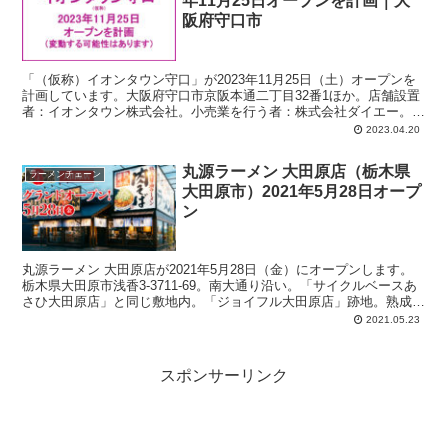
年11月25日オープンを計画｜大
阪府守口市
「（仮称）イオンタウン守口」が2023年11月25日（土）オープンを
計画しています。大阪府守口市京阪本通二丁目32番1ほか。店舗設置
者：イオンタウン株式会社。小売業を行う者：株式会社ダイエー。計
画では、店舗面積：5,130平方メートル、駐車場：128台、駐輪場：
2023.04.20
147台、営業時間：午前7時-午前0時。
丸源ラーメン 大田原店（栃木県
ラーメンチェーン
大田原市）2021年5月28日オープ
ン
丸源ラーメン 大田原店が2021年5月28日（金）にオープンします。
栃木県大田原市浅香3-3711-69。南大通り沿い。「サイクルベースあ
さひ大田原店」と同じ敷地内。「ジョイフル大田原店」跡地。熟成醤
油ラーメン肉そば、鉄板玉子チャーハン、丸源餃子、おいしいからあ
2021.05.23
げ、ソフトクリーム、などが人気。
スポンサーリンク