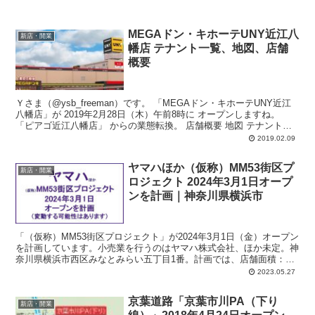
MEGAドン・キホーテUNY近江八
新店・開業
幡店 テナント一覧、地図、店舗
概要
Ｙさま（@ysb_freeman）です。 「MEGAドン・キホーテUNY近江
八幡店」が 2019年2月28日（木）午前8時に オープンしますね。
「ピアゴ近江八幡店」 からの業態転換。 店舗概要 地図 テナント
一...
2019.02.09
ヤマハほか（仮称）MM53街区プ
新店・開業
ロジェクト 2024年3月1日オープ
ンを計画｜神奈川県横浜市
「（仮称）MM53街区プロジェクト」が2024年3月1日（金）オープン
を計画しています。小売業を行うのはヤマハ株式会社、ほか未定。神
奈川県横浜市西区みなとみらい五丁目1番。計画では、店舗面積：
1,500平方メートル、駐車場：48台、駐輪場：75台、営業時間：午前
2023.05.27
7時-午後11時。
京葉道路「京葉市川PA（下り
新店・開業