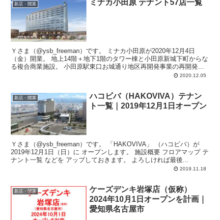
ミナカ小田原 テナント57店一覧
新店・開業
Ｙさま（@ysb_freeman）です。 ミナカ小田原が2020年12月4日
（金）開業。 地上14階＋地下1階のタワー棟と小田原新城下町からな
る複合商業施設。 小田原駅東口お城通り地区再開発事業の再開発ビ
ル。 ...
2020.12.05
ハコビバ（HAKOVIVA）テナン
新店・開業
ト一覧｜2019年12月1日オープン
Ｙさま（@ysb_freeman）です。 「HAKOVIVA」 （ハコビバ）が
2019年12月1日（日）に オープンします。 施設概要 フロアマップ テ
ナント一覧 などを アップしておきます。 よろしければ最後...
2019.11.18
ケーズデンキ岩塚店（仮称）
新店・開業
2024年10月1日オープンを計画｜
愛知県名古屋市