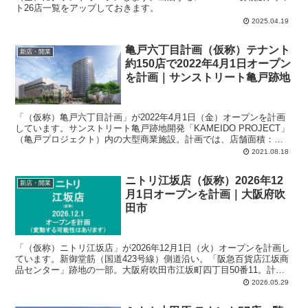
ト26店一覧をアップしておきます。
2025.04.19
亀戸六丁目計画（仮称）テナント
新店・開業
約150店で2022年4月1日オープン
を計画｜サンストリート亀戸跡地
「（仮称）亀戸六丁目計画」が2022年4月1日（金）オープンを計画
しています。サンストリート亀戸跡地開発「KAMEIDO PROJECT」
（亀戸プロジェクト）内の大型商業施設。計画では、店舗面積：
22,500平方メートル、店舗数：約150店（予定）、駐車場：270台、
2021.08.18
駐輪場：980台、地上6階、地下1階。
ニトリ江坂店（仮称）2026年12
新店・開業
月1日オープンを計画｜大阪府吹
田市
「（仮称）ニトリ江坂店」が2026年12月1日（火）オープンを計画し
ています。新御堂筋（国道423号線）側道沿い。「阪急百貨店江坂商
品センター」跡地の一部。大阪府吹田市江坂町四丁目50番11。計画
では、店舗面積：6,709平方メートル、駐車場：164台、駐輪場：224
2026.05.29
台、営業時間：午前9時-午後9時。