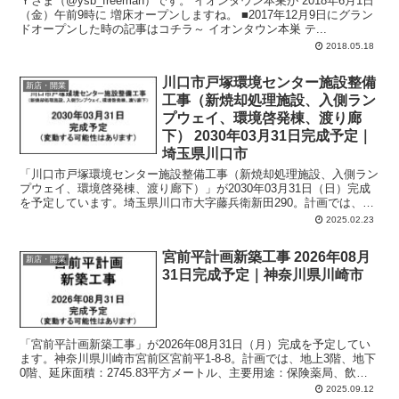
Ｙさま（@ysb_freeman）です。 イオンタウン本巣が 2018年6月1日
（金）午前9時に 増床オープンしますね。 ■2017年12月9日にグラン
ドオープンした時の記事はコチラ～ イオンタウン本巣 テ...
2018.05.18
川口市戸塚環境センター施設整備
新店・開業
工事（新焼却処理施設、入側ラン
プウェイ、環境啓発棟、渡り廊
下） 2030年03月31日完成予定｜
埼玉県川口市
「川口市戸塚環境センター施設整備工事（新焼却処理施設、入側ラン
プウェイ、環境啓発棟、渡り廊下）」が2030年03月31日（日）完成
を予定しています。埼玉県川口市大字藤兵衛新田290。計画では、地
上5階、地下1階、延床面積：17731.31平方メートル、主要用途：ご
2025.02.23
み焼却施設。
宮前平計画新築工事 2026年08月
新店・開業
31日完成予定｜神奈川県川崎市
「宮前平計画新築工事」が2026年08月31日（月）完成を予定してい
ます。神奈川県川崎市宮前区宮前平1-8-8。計画では、地上3階、地下
0階、延床面積：2745.83平方メートル、主要用途：保険薬局、飲食
店舗、フィットネスジム、診療所、学習塾、認可外保育園、駐車場、
2025.09.12