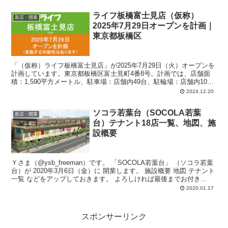
駐輪場。
ライフ板橋富士見店（仮称）
新店・開業
2025年7月29日オープンを計画｜
東京都板橋区
「（仮称）ライフ板橋富士見店」が2025年7月29日（火）オープンを
計画しています。東京都板橋区富士見町4番8号。計画では、店舗面
積：1,590平方メートル、駐車場：店舗内49台、駐輪場：店舗内106
台、営業時間：午前9時-午後10時45分。
2024.12.20
ソコラ若葉台（SOCOLA若葉
新店・開業
台）テナント18店一覧、地図、施
設概要
Ｙさま（@ysb_freeman）です。 「SOCOLA若葉台」 （ソコラ若葉
台）が 2020年3月6日（金）に 開業します。 施設概要 地図 テナント
一覧 などをアップしておきます。 よろしければ最後までお付き...
2020.01.17
スポンサーリンク