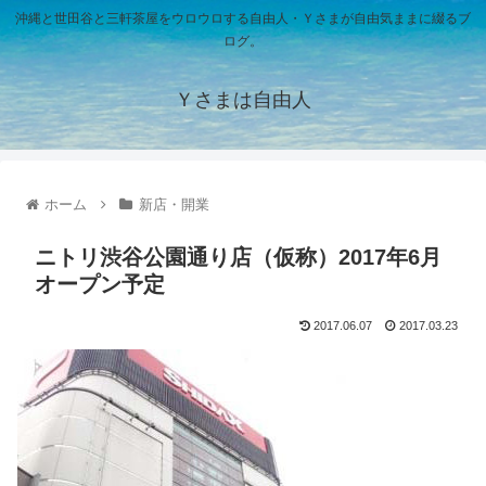
沖縄と世田谷と三軒茶屋をウロウロする自由人・Ｙさまが自由気ままに綴るブ
ログ。
Ｙさまは自由人
ホーム
新店・開業
ニトリ渋谷公園通り店（仮称）2017年6月
オープン予定
2017.06.07
2017.03.23