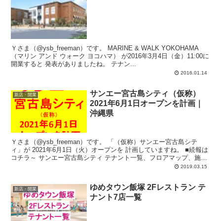
Ｙさま（@ysb_freeman）です。 MARINE & WALK YOKOHAMA
（マリン アンド ウォーク ヨコハマ） が2016年3月4日（金）11:00に
開業すると 発表がありましたね。 テナン...
2016.01.14
サンエー宮古島シティ（仮称）
新店・開業
2021年6月1日オープンを計画｜
沖縄県
Ｙさま（@ysb_freeman）です。 「（仮称）サンエー宮古島シテ
ィ」が 2021年6月1日（火）オープンを 計画していますね。 ■続報は
コチラ～ サンエー宮古島シティ テナント一覧、フロアマップ、施設
概要｜...
2019.03.15
ゆめタウン飯塚 2Fレストラン テ
新店・開業
ナント7店一覧