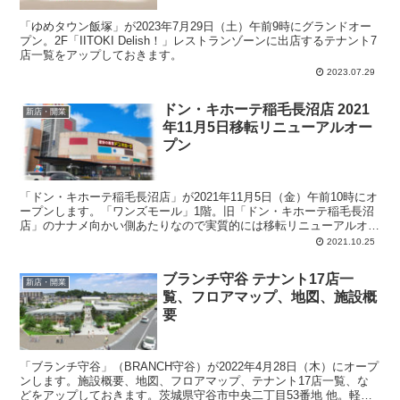
「ゆめタウン飯塚」が2023年7月29日（土）午前9時にグランドオー
プン。2F「IITOKI Delish！」レストランゾーンに出店するテナント7
店一覧をアップしておきます。
2023.07.29
ドン・キホーテ稲毛長沼店 2021
新店・開業
年11月5日移転リニューアルオー
プン
「ドン・キホーテ稲毛長沼店」が2021年11月5日（金）午前10時にオ
ープンします。「ワンズモール」1階。旧「ドン・キホーテ稲毛長沼
店」のナナメ向かい側あたりなので実質的には移転リニューアルオー
プン。売場面積：2,726平方メートル。駐車場：1,500台 （施設共
2021.10.25
有）。駐輪場：950台 （施設共有）。
ブランチ守谷 テナント17店一
新店・開業
覧、フロアマップ、地図、施設概
要
「ブランチ守谷」（BRANCH守谷）が2022年4月28日（木）にオープ
ンします。施設概要、地図、フロアマップ、テナント17店一覧、な
どをアップしておきます。茨城県守谷市中央二丁目53番地 他。軽量