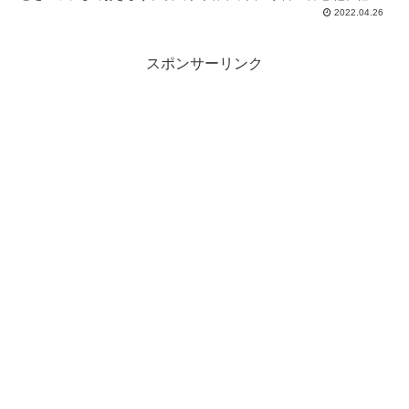
鉄骨造。地上1階建。14区画17店舗。駐車場：84台。駐輪場：77台。
2022.04.26
スポンサーリンク