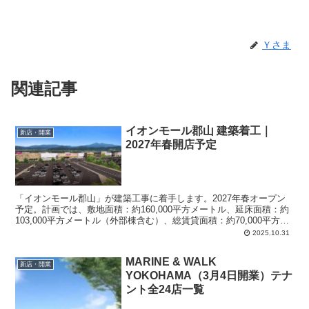
Ｙさま
関連記事
イオンモール郡山 建築着工｜
新店・開業
2027年春開店予定
「イオンモール郡山」が建築工事に着手します。2027年春オープン
予定。計画では、敷地面積：約160,000平方メートル、延床面積：約
103,000平方メートル（外部棟含む）、総賃貸面積：約70,000平方メ
ートル（外部棟含む）、建物構造：鉄骨造 地上3階建（一部4階
2025.10.31
建）、駐車場：約3,600台。
MARINE & WALK
新店・開業
YOKOHAMA（3月4日開業）テナ
ント全24店一覧