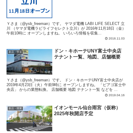
Ｙさま（@ysb_freeman）です。 ヤマダ電機 LABI LIFE SELECT 立
川 （ヤマダ電機ラビライフセレクト立川）が 2016年11月18日（金）
午前10時に オープンしますね。 いろいろ情報を収集...
2016.11.03
ドン・キホーテUNY富士中央店
新店・開業
テナント一覧、地図、店舗概要
Ｙさま（@ysb_freeman）です。 ドン・キホーテUNY富士中央店が
2019年4月23日（火）午前9時に オープンしますね。 「ピアゴ富士中
央店」 からの業態転換。 店舗概要 地図 テナント一覧 などを ...
2019.04.16
イオンモール仙台雨宮（仮称）
新店・開業
2025年秋開店予定