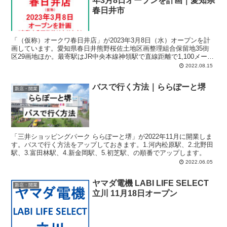
年3月8日オープンを計画｜愛知県
春日井市
「（仮称）オークワ春日井店」が2023年3月8日（水）オープンを計
画しています。愛知県春日井熊野桜佐土地区画整理組合保留地35街
区29画地ほか。最寄駅はJR中央本線神領駅で直線距離で1,100メート
ル。計画では、店舗面積：3,259平方メートル、駐車場：131台、駐
2022.08.15
輪場：94台、営業時間：午前9時-午後9時50分。
バスで行く方法｜ららぽーと堺
新店・開業
「三井ショッピングパーク ららぽーと堺」が2022年11月に開業しま
す。バスで行く方法をアップしておきます。1.河内松原駅、2.北野田
駅、3.富田林駅、4.新金岡駅、5.初芝駅、の順番でアップします。
2022.06.05
ヤマダ電機 LABI LIFE SELECT
新店・開業
立川 11月18日オープン