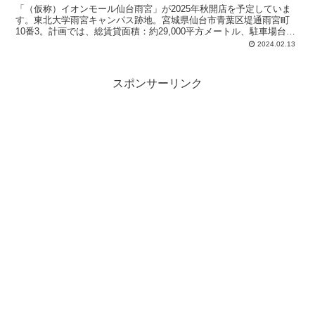
「（仮称）イオンモール仙台雨宮」が2025年秋開店を予定していま
す。東北大学雨宮キャンパス跡地。宮城県仙台市青葉区堤通雨宮町
10番3。計画では、総賃貸面積：約29,000平方メートル、駐車場台
数：約1,300台、店舗棟は地上4階。
2024.02.13
スポンサーリンク