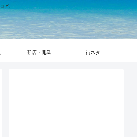
ログ。
り
新店・開業
街ネタ